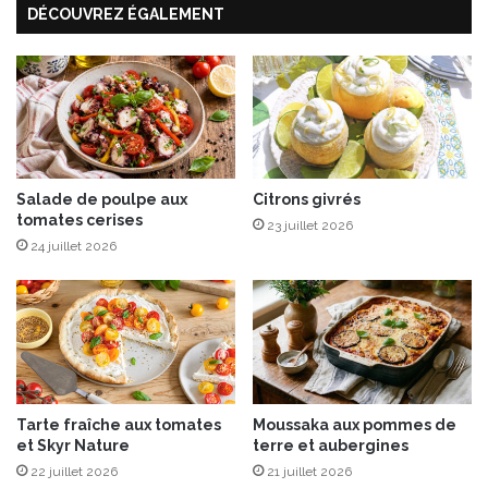
DÉCOUVREZ ÉGALEMENT
r
Salade de poulpe aux
Citrons givrés
tomates cerises
23 juillet 2026
24 juillet 2026
Tarte fraîche aux tomates
Moussaka aux pommes de
et Skyr Nature
terre et aubergines
22 juillet 2026
21 juillet 2026