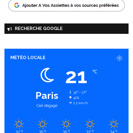
RECHERCHE GOOGLE
MÉTÉO LOCALE
21
℃
Paris
32º - 17º
41%
2.2 km/h
Ciel dégagé
32
35
35
32
34
℃
℃
℃
℃
℃