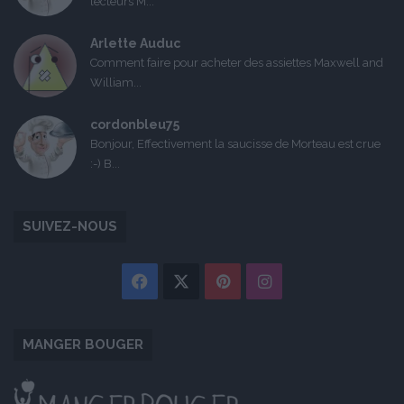
lecteurs M...
Arlette Auduc
Comment faire pour acheter des assiettes Maxwell and
William...
cordonbleu75
Bonjour, Effectivement la saucisse de Morteau est crue
:-) B...
SUIVEZ-NOUS
Facebook
X
Pinterest
Instagram
MANGER BOUGER