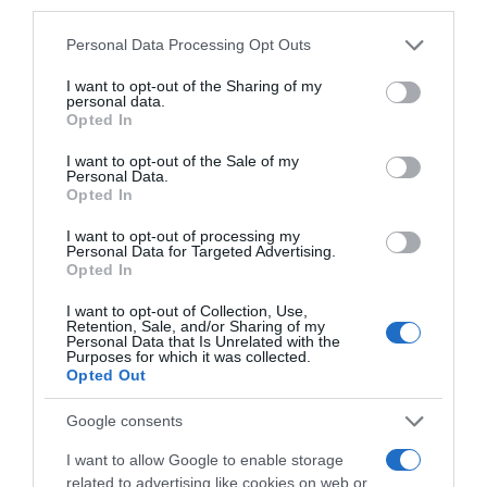
third parties.
Please note that this website/app uses one or more Google
Personal Data Processing Opt Outs
services and may gather and store information including but
not limited to your visit or usage behaviour. You may click to
I want to opt-out of the Sharing of my
personal data.
grant or deny consent to Google and its third-party tags to
Opted In
use your data for below specified purposes in below Google
consent section.
I want to opt-out of the Sale of my
Personal Data.
Opted In
Apéritifs
I want to opt-out of processing my
Personal Data for Targeted Advertising.
Opted In
1 mars 2014
0
2 329
Dip de feuilletés torsadés et petits toasts
I want to opt-out of Collection, Use,
Retention, Sale, and/or Sharing of my
grillés
Personal Data that Is Unrelated with the
Purposes for which it was collected.
Opted Out
Proportions pour 6 à 8 Personnes Temps de Préparation 10
Minutes Temps de Cuisson (Pas…
Google consents
Lire la suite »
I want to allow Google to enable storage
related to advertising like cookies on web or