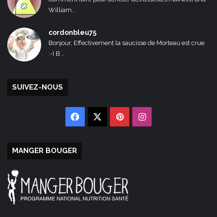
William...
cordonbleu75
Bonjour, Effectivement la saucisse de Morteau est crue
:-) B...
SUIVEZ-NOUS
Facebook
X
Pinterest
Instagram
MANGER BOUGER