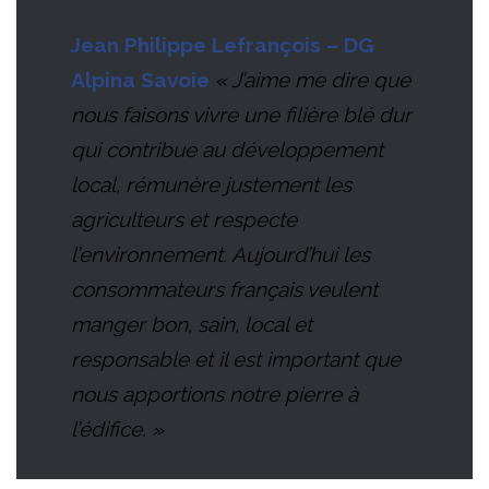
Jean Philippe Lefrançois – DG
Alpina Savoie
« J’aime me dire que
nous faisons vivre une filière blé dur
qui contribue au développement
local, rémunère justement les
agriculteurs et respecte
l’environnement. Aujourd’hui les
consommateurs français veulent
manger bon, sain, local et
responsable et il est important que
nous apportions notre pierre à
l’édifice. »