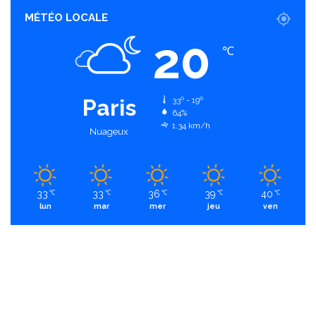
MÉTÉO LOCALE
20
℃
Paris
33º - 19º
64%
1.34 km/h
Nuageux
33
33
36
39
40
℃
℃
℃
℃
℃
lun
mar
mer
jeu
ven