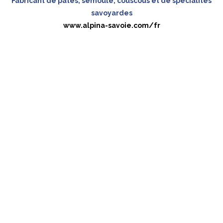
Fabricant de pâtes, semoule, couscous et de spécialités
savoyardes
www.alpina-savoie.com/fr