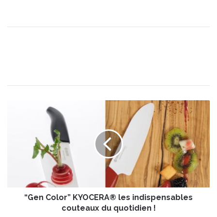
“
G
e
n
C
o
l
o
r
“Gen Color” KYOCERA® les indispensables
”
K
couteaux du quotidien !