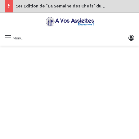
1er Édition de “La Semaine des Chefs” du 19 au 24 octobre 2026
S
Menu