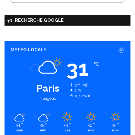
RECHERCHE GOOGLE
MÉTÉO LOCALE
31
℃
Paris
32º - 25º
23%
0.7 km/h
Nuageux
31
35
34
32
35
℃
℃
℃
℃
℃
sam
dim
lun
mar
mer