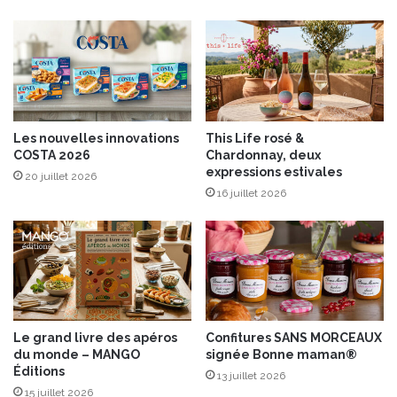
n
r
o
i
n
m
s
p
a
t
i
Les nouvelles innovations
This Life rosé &
e
COSTA 2026
Chardonnay, deux
n
expressions estivales
20 juillet 2026
t
16 juillet 2026
d
e
s
G
r
a
n
d
Le grand livre des apéros
Confitures SANS MORCEAUX
e
du monde – MANGO
signée Bonne maman®
s
Éditions
13 juillet 2026
D
15 juillet 2026