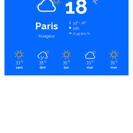
18
℃
Paris
33º - 18º
53%
0.45 km/h
Nuageux
33
35
35
33
35
℃
℃
℃
℃
℃
sam
dim
lun
mar
mer