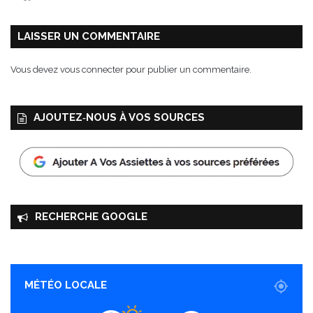
i
s
t
LAISSER UN COMMENTAIRE
i
l
Vous devez
vous connecter
pour publier un commentaire.
l
e
r
AJOUTEZ‑NOUS À VOS SOURCES
i
e
s
P
e
u
r
RECHERCHE GOOGLE
e
u
x
MÉTÉO LOCALE