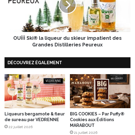
x
İ
1
S
0
k
0
i
%
®
t
OUİİİ Ski® la liqueur du skieur impatient des
l
r
a
Grandes Distilleries Peureux
u
l
f
i
f
DÉCOUVREZ ÉGALEMENT
q
e
u
s
e
e
u
t
r
c
d
h
u
a
s
m
k
Liqueurs bergamote & fleur
BIG COOKIES – Par Puffy®
p
de sureau par VEDRENNE
Cookies aux Éditions
i
MARABOUT
i
e
22 juillet 2026
g
u
21 juillet 2026