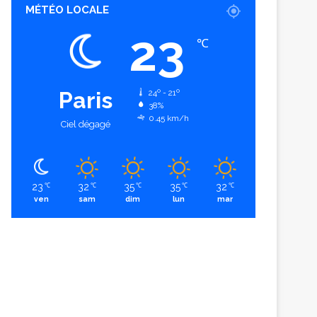
MÉTÉO LOCALE
23
℃
Paris
24º - 21º
38%
0.45 km/h
Ciel dégagé
23
32
35
35
32
℃
℃
℃
℃
℃
ven
sam
dim
lun
mar