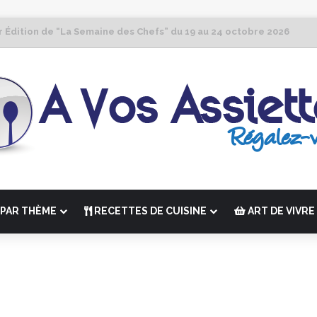
r Édition de “La Semaine des Chefs” du 19 au 24 octobre 2026
PAR THÈME
RECETTES DE CUISINE
ART DE VIVRE