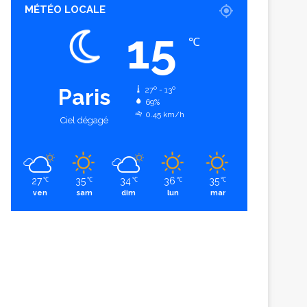
MÉTÉO LOCALE
15
℃
Paris
27º - 13º
69%
0.45 km/h
Ciel dégagé
27
35
34
36
35
℃
℃
℃
℃
℃
ven
sam
dim
lun
mar