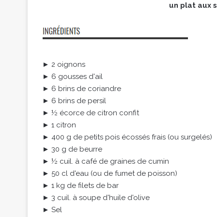
un plat aux s
► 2 oignons
► 6 gousses d'ail
► 6 brins de coriandre
► 6 brins de persil
► ½ écorce de citron confit
► 1 citron
► 400 g de petits pois écossés frais (ou surgelés)
► 30 g de beurre
► ½ cuil. à café de graines de cumin
► 50 cl d'eau (ou de fumet de poisson)
► 1 kg de filets de bar
► 3 cuil. à soupe d'huile d'olive
► Sel