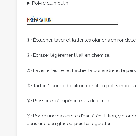
► Poivre du moulin
①• Éplucher, laver et tailler les oignons en rondelle
②• Écraser légèrement l'ail en chemise.
③• Laver, effeuiller et hacher la coriandre et le persi
④• Tailler l'écorce de citron confit en petits morcea
⑤• Presser et récupérer le jus du citron.
⑥• Porter une casserole d'eau à ébullition, y plonge
dans une eau glacée, puis les égoutter.