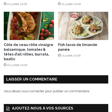
v
22 juillet 2026
21 juillet 2026
a
e
g
c
r
l
e
e
t
s
d
c
e
u
c
Côte de veau rôtie vinaigre
Fish tacos de limande
b
a
balsamique, tomates &
panée
e
n
têtes d’ail rôties, burrata,
17 juillet 2026
s
a
basilic
G
r
20 juillet 2026
O
d
U
s
L
é
LAISSER UN COMMENTAIRE
I
c
B
h
Vous devez
vous connecter
pour publier un commentaire.
E
é
U
f
R
r
AJOUTEZ‑NOUS À VOS SOURCES
“
a