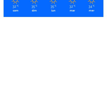
32
35
35
32
34
℃
℃
℃
℃
℃
sam
dim
lun
mar
mer