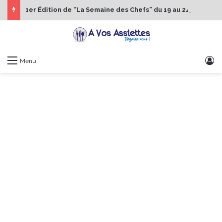
1er Édition de “La Semaine des Chefs” du 19 au 24 octobre 2026
S
Menu