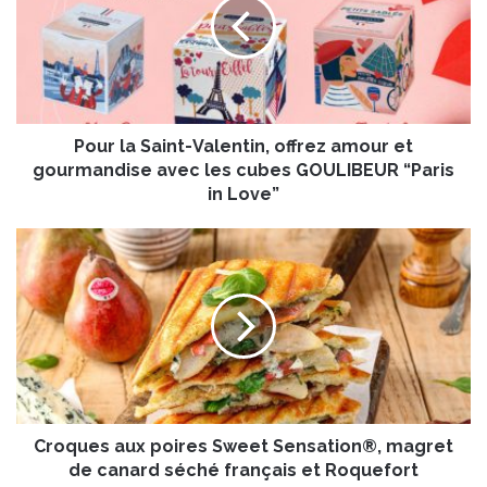
r
l
a
S
a
i
Pour la Saint-Valentin, offrez amour et
n
t
gourmandise avec les cubes GOULIBEUR “Paris
-
in Love”
V
a
C
l
r
e
o
n
q
t
u
i
e
n
s
,
a
o
u
f
Croques aux poires Sweet Sensation®, magret
x
f
p
de canard séché français et Roquefort