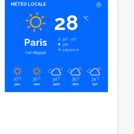
MÉTÉO LOCALE
28
℃
Paris
30º - 21º
37%
2.89 km/h
Ciel dégagé
27
30
34
35
34
℃
℃
℃
℃
℃
jeu
ven
sam
dim
lun