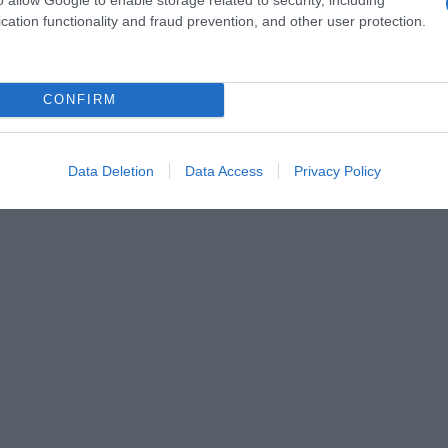
cation functionality and fraud prevention, and other user protection.
CONFIRM
 de Concombres de France vous présente une recette
pour nous régaler tout l’été !
Data Deletion
Data Access
Privacy Policy