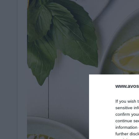
www.avosa
If you wish 
sensitive in
confirm you
continue se
information 
further disc