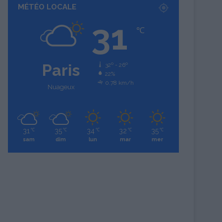
MÉTÉO LOCALE
31
℃
Paris
32º - 26º
22%
0.78 km/h
Nuageux
31
35
34
32
35
℃
℃
℃
℃
℃
sam
dim
lun
mar
mer