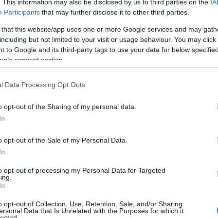
. This information may also be disclosed by us to third parties on the
IA
Participants
that may further disclose it to other third parties.
 that this website/app uses one or more Google services and may gath
including but not limited to your visit or usage behaviour. You may click 
 to Google and its third-party tags to use your data for below specifi
ogle consent section.
l Data Processing Opt Outs
o opt-out of the Sharing of my personal data.
In
o opt-out of the Sale of my Personal Data.
In
 et Concombres de France
to opt-out of processing my Personal Data for Targeted
ngèle Ferreux-Maeght/Camille Chamignon
ing.
In
o opt-out of Collection, Use, Retention, Sale, and/or Sharing
ersonal Data that Is Unrelated with the Purposes for which it
lected.