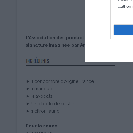
authenti
L’Association des producteurs de Tomates et
signature imaginée par Angèle Ferreux-Maeght 
► 1 concombre d’origine France
► 1 mangue
► 4 avocats
► Une botte de basilic
► 1 citron jaune
Pour la sauce