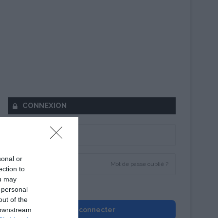
CONNEXION
sonal or
Mot de passe oublié ?
ection to
ou may
Se souvenir de moi
 personal
out of the
 downstream
Se connecter