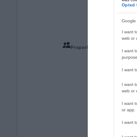
Opted 
Google 
I want t
web or d
Proportions pour 4 Personn
I want t
purpose
Temps de Cu
I want 
I want t
web or d
I want t
or app.
I want t
I want t