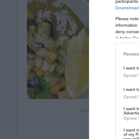
participants
Downstream 
Please note
information 
deny consent
in below Go
Persona
I want t
Opted 
I want t
Opted 
© AOPn Tomates
I want 
Crédit Recette et Photo : © A
Advertis
Opted 
I want t
of my P
was col