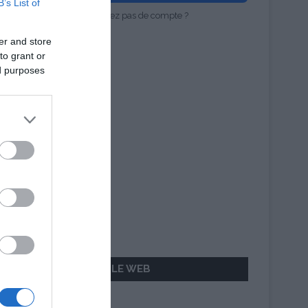
B’s List of
Vous n'avez pas de compte ?
er and store
to grant or
ed purposes
AILLEURS SUR LE WEB