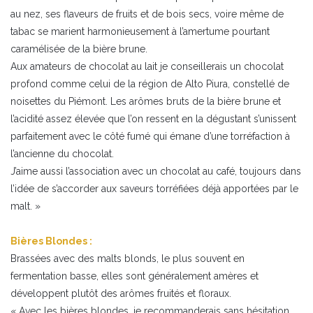
au nez, ses flaveurs de fruits et de bois secs, voire même de
tabac se marient harmonieusement à l’amertume pourtant
caramélisée de la bière brune.
Aux amateurs de chocolat au lait je conseillerais un chocolat
profond comme celui de la région de Alto Piura, constellé de
noisettes du Piémont. Les arômes bruts de la bière brune et
l’acidité assez élevée que l’on ressent en la dégustant s’unissent
parfaitement avec le côté fumé qui émane d’une torréfaction à
l’ancienne du chocolat.
J’aime aussi l’association avec un chocolat au café, toujours dans
l’idée de s’accorder aux saveurs torréfiées déjà apportées par le
malt. »
Bières Blondes :
Brassées avec des malts blonds, le plus souvent en
fermentation basse, elles sont généralement amères et
développent plutôt des arômes fruités et floraux.
« Avec les bières blondes, je recommanderais sans hésitation