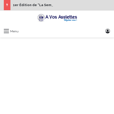
1er Édition de “La Semaine des Chefs” du 19 au 24 octobre 2026
S
Menu