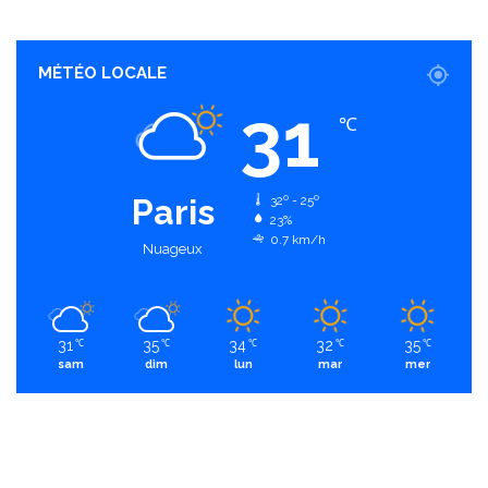
MÉTÉO LOCALE
31
℃
Paris
32º - 25º
23%
0.7 km/h
Nuageux
31
35
34
32
35
℃
℃
℃
℃
℃
sam
dim
lun
mar
mer