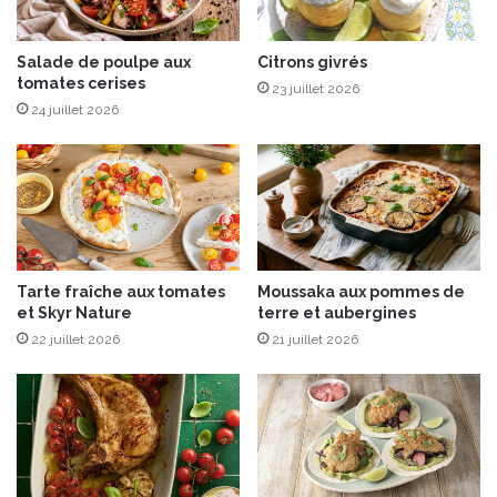
s
g
n
Salade de poulpe aux
Citrons givrés
o
tomates cerises
n
23 juillet 2026
24 juillet 2026
Tarte fraîche aux tomates
Moussaka aux pommes de
et Skyr Nature
terre et aubergines
22 juillet 2026
21 juillet 2026