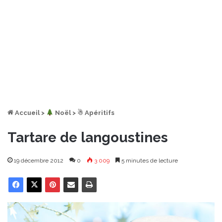
Accueil
>
︎ Noël
>
☃ Apéritifs
Tartare de langoustines
19 décembre 2012
0
3 009
5 minutes de lecture