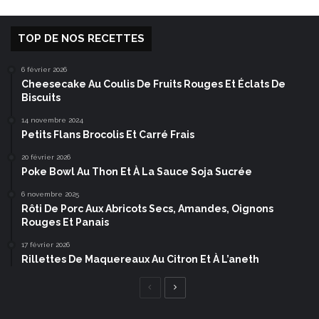
TOP DE NOS RECETTES
6 février 2026
Cheesecake Au Coulis De Fruits Rouges Et Éclats De
Biscuits
14 novembre 2024
Petits Flans Brocolis Et Carré Frais
20 février 2026
Poke Bowl Au Thon Et À La Sauce Soja Sucrée
6 novembre 2025
Rôti De Porc Aux Abricots Secs, Amandes, Oignons
Rouges Et Panais
17 février 2026
Rillettes De Maquereaux Au Citron Et À L’aneth
Page
Page
précédente
suivante