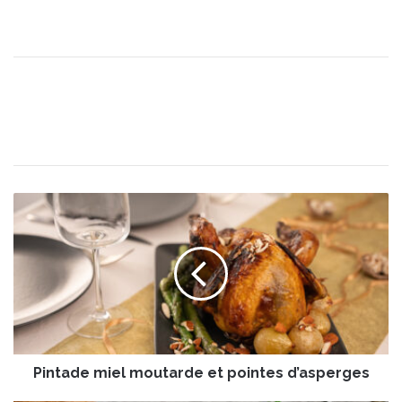
P
i
n
t
a
d
e
m
i
Pintade miel moutarde et pointes d’asperges
e
l