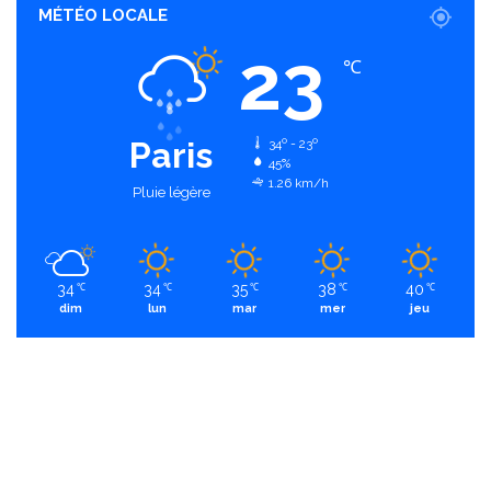
MÉTÉO LOCALE
23
℃
Paris
34º - 23º
45%
1.26 km/h
Pluie légère
34
34
35
38
40
℃
℃
℃
℃
℃
dim
lun
mar
mer
jeu