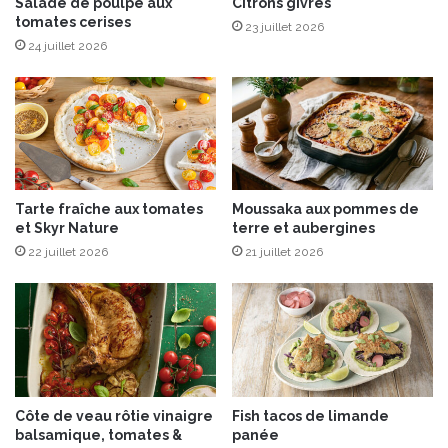
p
x
Salade de poulpe aux
Citrons givrés
tomates cerises
e
c
23 juillet 2026
r
l
24 juillet 2026
g
u
e
s
s
i
f
J
a
r
Tarte fraîche aux tomates
Moussaka aux pommes de
d
et Skyr Nature
terre et aubergines
i
22 juillet 2026
21 juillet 2026
n
d
e
s
S
a
v
e
Côte de veau rôtie vinaigre
Fish tacos de limande
u
balsamique, tomates &
panée
r