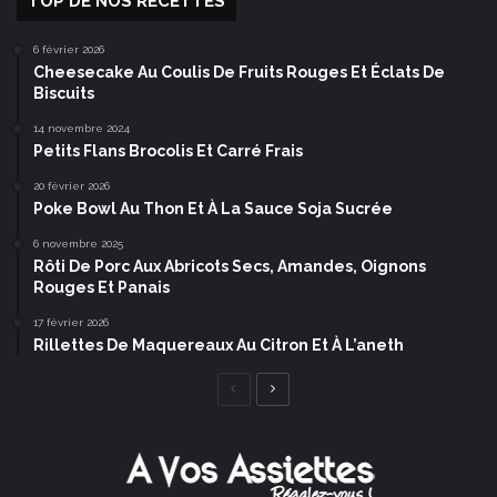
TOP DE NOS RECETTES
6 février 2026
Cheesecake Au Coulis De Fruits Rouges Et Éclats De
Biscuits
14 novembre 2024
Petits Flans Brocolis Et Carré Frais
20 février 2026
Poke Bowl Au Thon Et À La Sauce Soja Sucrée
6 novembre 2025
Rôti De Porc Aux Abricots Secs, Amandes, Oignons
Rouges Et Panais
17 février 2026
Rillettes De Maquereaux Au Citron Et À L’aneth
Page
Page
précédente
suivante