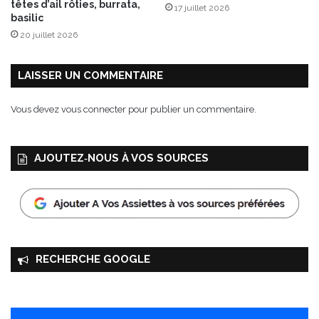
têtes d’ail rôties, burrata,
17 juillet 2026
s
basilic
B
20 juillet 2026
o
n
n
LAISSER UN COMMENTAIRE
e
M
Vous devez
vous connecter
pour publier un commentaire.
a
m
a
AJOUTEZ‑NOUS À VOS SOURCES
n
®
RECHERCHE GOOGLE