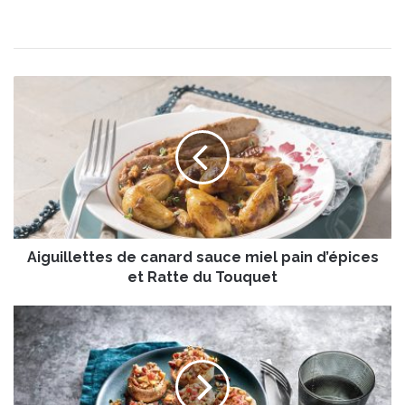
A
i
g
u
i
l
l
e
t
Aiguillettes de canard sauce miel pain d’épices
t
e
et Ratte du Touquet
s
d
C
e
h
c
a
a
m
n
p