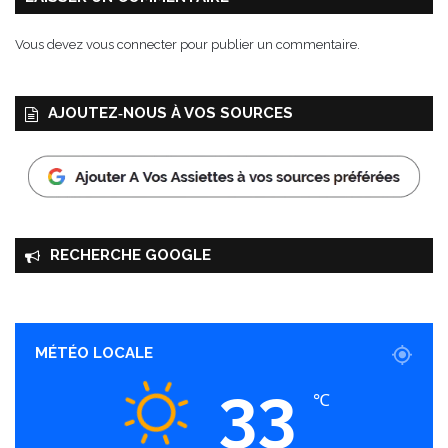
i
z
Vous devez
vous connecter
pour publier un commentaire.
o
g
r
AJOUTEZ‑NOUS À VOS SOURCES
i
l
l
é
RECHERCHE GOOGLE
MÉTÉO LOCALE
33
℃