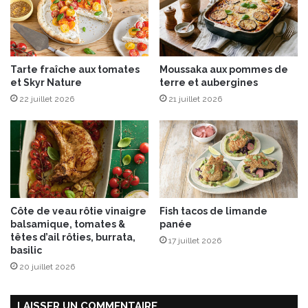
e
e
s
v
e
e
t
a
Tarte fraîche aux tomates
Moussaka aux pommes de
R
u
et Skyr Nature
terre et aubergines
a
,
t
22 juillet 2026
21 juillet 2026
n
t
o
e
i
d
s
u
e
T
t
o
t
u
e
Côte de veau rôtie vinaigre
Fish tacos de limande
q
s
balsamique, tomates &
panée
u
d
têtes d’ail rôties, burrata,
17 juillet 2026
e
e
basilic
t
c
20 juillet 2026
h
o
r
LAISSER UN COMMENTAIRE