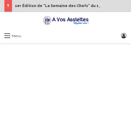
1er Édition de “La Semaine des Chefs” du 19 au 24 octobre 2026
S
Menu