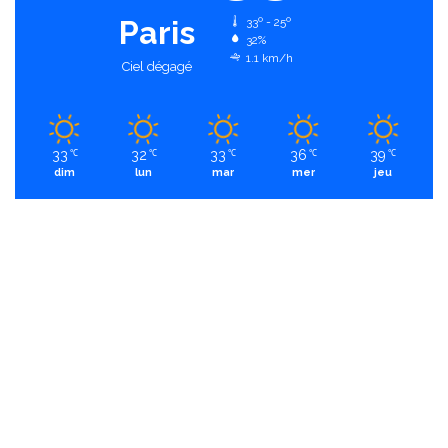
Paris
33º - 25º
32%
1.1 km/h
Ciel dégagé
33
32
33
36
39
℃
℃
℃
℃
℃
dim
lun
mar
mer
jeu