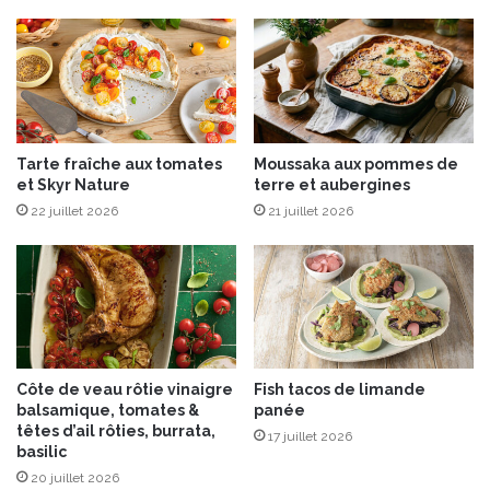
®
e
n
t
r
e
n
Tarte fraîche aux tomates
Moussaka aux pommes de
t
et Skyr Nature
terre et aubergines
e
22 juillet 2026
21 juillet 2026
n
c
u
i
s
i
n
e
Côte de veau rôtie vinaigre
Fish tacos de limande
balsamique, tomates &
panée
têtes d’ail rôties, burrata,
17 juillet 2026
basilic
20 juillet 2026