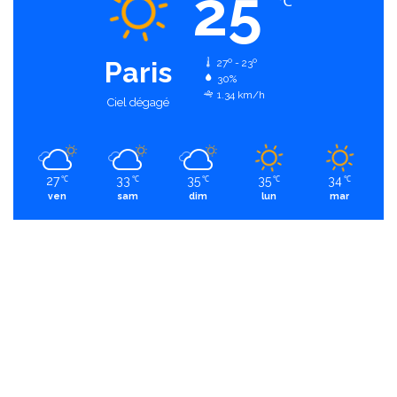
25
℃
Paris
27º - 23º
30%
1.34 km/h
Ciel dégagé
27
33
35
35
34
℃
℃
℃
℃
℃
ven
sam
dim
lun
mar