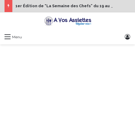
1er Édition de “La Semaine des Chefs” du 19 au 24 octobre 2026
S
Menu