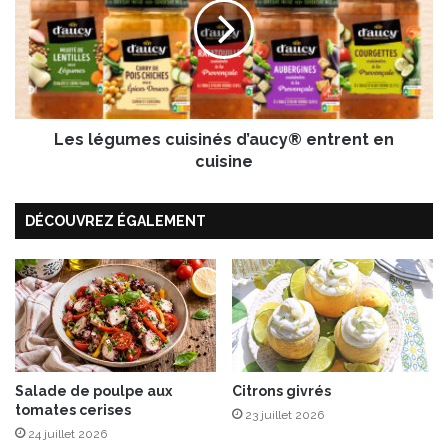
o
l
n
é
g
u
m
e
Les légumes cuisinés d’aucy® entrent en
s
c
cuisine
u
i
DÉCOUVREZ ÉGALEMENT
s
i
n
é
s
d
’
a
u
Salade de poulpe aux
Citrons givrés
tomates cerises
c
23 juillet 2026
y
24 juillet 2026