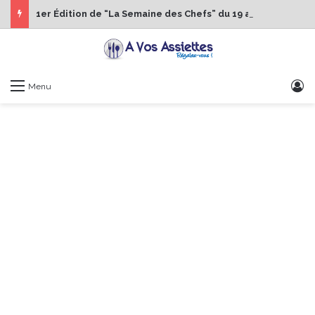
1er Édition de “La Semaine des Chefs” du 19 au 24 octobre 2026
S
Menu