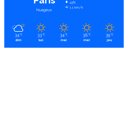
Paris
43%
1.1 km/h
Nuageux
34
33
34
36
39
℃
℃
℃
℃
℃
dim
lun
mar
mer
jeu