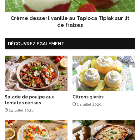
e
s
s
s
e
Crème dessert vanille au Tapioca Tipiak sur lit
e
t
r
de fraises
c
t
o
v
p
DÉCOUVREZ ÉGALEMENT
a
e
n
a
i
u
l
x
l
d
e
e
a
P
u
a
T
Salade de poulpe aux
Citrons givrés
r
tomates cerises
a
23 juillet 2026
m
p
24 juillet 2026
e
i
s
o
a
c
n
a