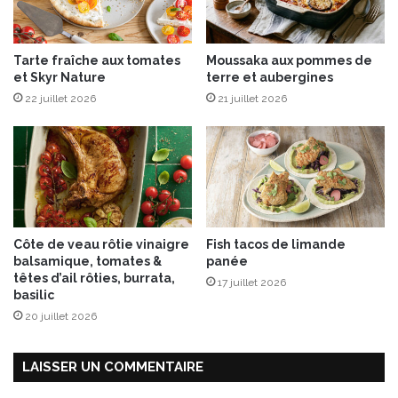
T
i
p
Tarte fraîche aux tomates
Moussaka aux pommes de
i
et Skyr Nature
terre et aubergines
a
22 juillet 2026
21 juillet 2026
k
s
u
r
l
i
t
d
Côte de veau rôtie vinaigre
Fish tacos de limande
e
balsamique, tomates &
panée
f
têtes d’ail rôties, burrata,
17 juillet 2026
r
basilic
a
20 juillet 2026
i
s
e
LAISSER UN COMMENTAIRE
s