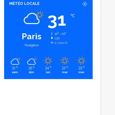
MÉTÉO LOCALE
31
℃
Paris
32º - 25º
23%
0.7 km/h
Nuageux
31
35
34
32
35
℃
℃
℃
℃
℃
sam
dim
lun
mar
mer