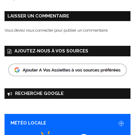
o
n
t
LAISSER UN COMMENTAIRE
-
S
Vous devez
vous connecter
pour publier un commentaire.
a
i
n
AJOUTEZ‑NOUS À VOS SOURCES
t
-
M
i
c
h
e
RECHERCHE GOOGLE
l
MÉTÉO LOCALE