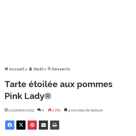
Accueil
>
︎ Noël
>
☃ Desserts
Tarte étoilée aux pommes
Pink Lady®
13 octobre 2019
0
1 661
4 minutes de lecture