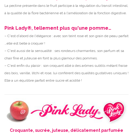
La pectine présente dans le fruit participe à la régulation du transit intestinal,
à la qualité de la flore bactérienne et à l'amélioration de la fonction digestive.
Pink Lady®, tellement plus qu'une pomme…
– C'est d'abord de l'élégance : avec son teint rose et son grain de peau parfait
…elle est belle à croquer !
– C'est aussi de la sensualité : ses rondeurs charmantes, son parfum et sa
chair fine et juteuse en font la plus glamour des pommes.
– C'est enfin du plaisir : son croquant allié à des arômes subtils mêlant fraise
des bois, vanille, litchi et rose, lui confèrent des qualités gustatives uniques !
Elle a un équilibre parfait entre sucre et acidité !
Croquante, sucrée, juteuse, délicatement parfumée