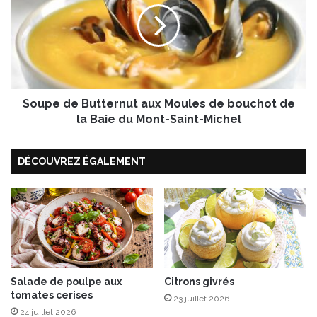
e
p
r
e
g
d
i
e
n
B
e
u
Soupe de Butternut aux Moules de bouchot de
t
t
la Baie du Mont-Saint-Michel
e
r
DÉCOUVREZ ÉGALEMENT
n
u
t
a
u
x
M
o
u
Salade de poulpe aux
Citrons givrés
tomates cerises
l
23 juillet 2026
e
24 juillet 2026