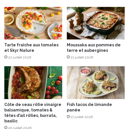
s
d
e
b
o
u
c
Tarte fraîche aux tomates
Moussaka aux pommes de
h
et Skyr Nature
terre et aubergines
o
22 juillet 2026
21 juillet 2026
t
d
e
l
a
B
a
i
Côte de veau rôtie vinaigre
Fish tacos de limande
e
balsamique, tomates &
panée
d
têtes d’ail rôties, burrata,
17 juillet 2026
u
basilic
M
20 juillet 2026