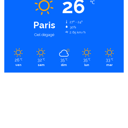
26
℃
Paris
27º - 24º
30%
2.65 km/h
Ciel dégagé
26
32
35
35
33
℃
℃
℃
℃
℃
ven
sam
dim
lun
mar