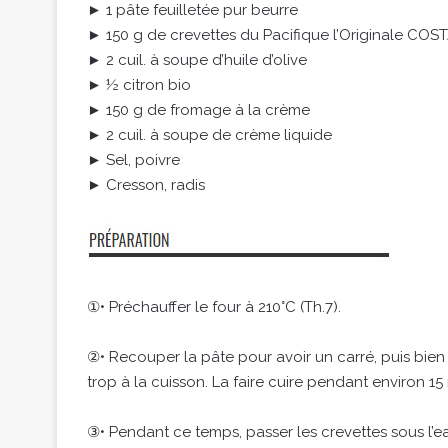
► 1 pâte feuilletée pur beurre
► 150 g de crevettes du Pacifique l’Originale COS
► 2 cuil. à soupe d’huile d’olive
► ½ citron bio
► 150 g de fromage à la crème
► 2 cuil. à soupe de crème liquide
► Sel, poivre
► Cresson, radis
①• Préchauffer le four à 210°C (Th.7).
②• Recouper la pâte pour avoir un carré, puis bien 
trop à la cuisson. La faire cuire pendant environ 15
③• Pendant ce temps, passer les crevettes sous l’eau t