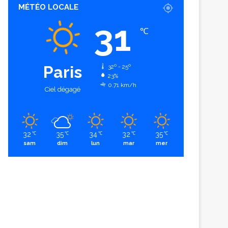
MÉTÉO LOCALE
31
℃
Paris
32º - 25º
23%
0.71 km/h
Ciel dégagé
32
35
34
32
35
℃
℃
℃
℃
℃
sam
dim
lun
mar
mer