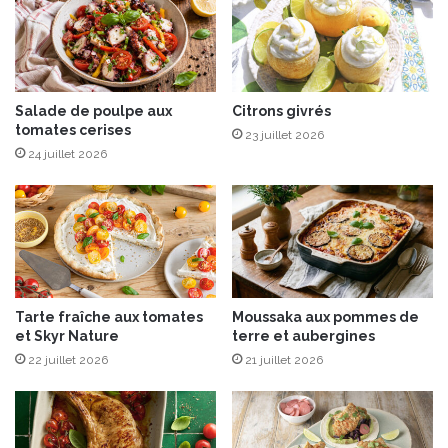
e
r
l
c
é
o
g
m
u
m
m
e
Salade de poulpe aux
Citrons givrés
e
tomates cerises
u
23 juillet 2026
s
n
24 juillet 2026
r
c
a
h
c
e
i
f
n
p
e
o
s
u
Tarte fraîche aux tomates
Moussaka aux pommes de
d
r
et Skyr Nature
terre et aubergines
e
f
p
22 juillet 2026
21 juillet 2026
a
r
i
i
r
n
e
t
l