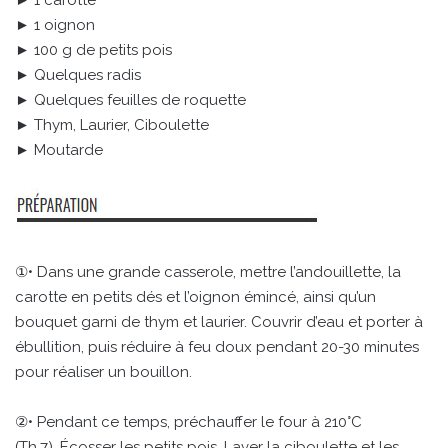
► 1 oignon
► 100 g de petits pois
► Quelques radis
► Quelques feuilles de roquette
► Thym, Laurier, Ciboulette
► Moutarde
①• Dans une grande casserole, mettre l’andouillette, la
carotte en petits dés et l’oignon émincé, ainsi qu’un
bouquet garni de thym et laurier. Couvrir d’eau et porter à
ébullition, puis réduire à feu doux pendant 20-30 minutes
pour réaliser un bouillon.
②• Pendant ce temps, préchauffer le four à 210°C
(Th.7). Écosser les petits pois. Laver la ciboulette et les