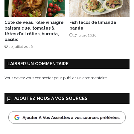
e
a
m
c
p
u
Côte de veau rôtie vinaigre
Fish tacos de limande
s
i
balsamique, tomates &
panée
s
têtes d’ail rôties, burrata,
17 juillet 2026
i
basilic
n
20 juillet 2026
e
?
LAISSER UN COMMENTAIRE
Vous devez
vous connecter
pour publier un commentaire.
AJOUTEZ‑NOUS À VOS SOURCES