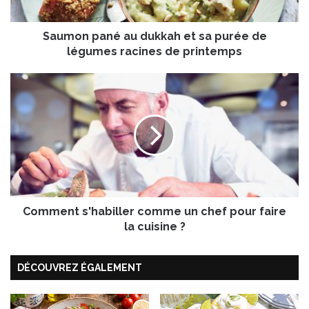
a
n
Saumon pané au dukkah et sa purée de
é
a
légumes racines de printemps
u
d
C
u
o
k
m
k
m
a
e
h
n
e
t
t
s
s
'
a
Comment s'habiller comme un chef pour faire
h
p
a
la cuisine ?
u
b
r
i
é
DÉCOUVREZ ÉGALEMENT
l
e
l
d
e