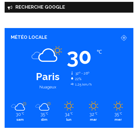
RECHERCHE GOOGLE
MÉTÉO LOCALE
30
℃
Paris
32º - 26º
22%
1.25 km/h
Nuageux
30
35
34
32
35
℃
℃
℃
℃
℃
sam
dim
lun
mar
mer