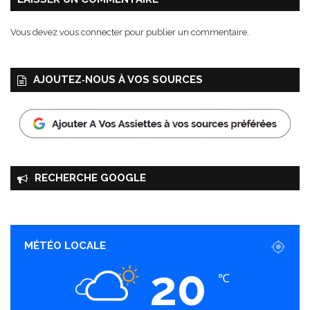
a
e
Vous devez
vous connecter
pour publier un commentaire.
l
l
a
AJOUTEZ‑NOUS À VOS SOURCES
,
s
a
u
c
e
a
RECHERCHE GOOGLE
i
l
s
a
f
MÉTÉO LOCALE
r
20
a
℃
n
e