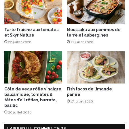
c
P
h
o
é
u
d
l
e
Tarte fraîche aux tomates
Moussaka aux pommes de
e
l
et Skyr Nature
terre et aubergines
t
'
e
22 juillet 2026
21 juillet 2026
a
t
p
L
é
é
r
g
o
u
m
e
Côte de veau rôtie vinaigre
Fish tacos de limande
s
balsamique, tomates &
panée
f
têtes d’ail rôties, burrata,
17 juillet 2026
a
basilic
ç
20 juillet 2026
o
n
P
LAISSER UN COMMENTAIRE