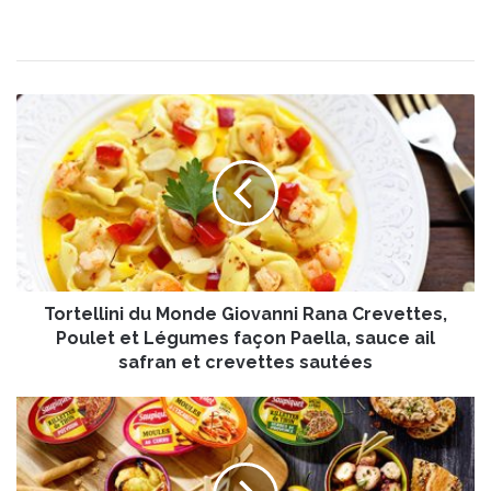
T
o
r
t
e
l
l
i
n
Tortellini du Monde Giovanni Rana Crevettes,
i
d
Poulet et Légumes façon Paella, sauce ail
u
safran et crevettes sautées
M
o
S
n
a
d
u
e
p