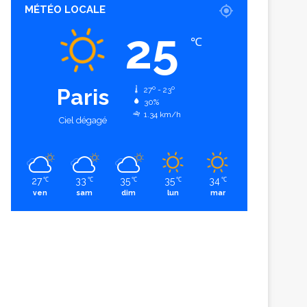
MÉTÉO LOCALE
25
℃
Paris
27º - 23º
30%
1.34 km/h
Ciel dégagé
27
33
35
35
34
℃
℃
℃
℃
℃
ven
sam
dim
lun
mar