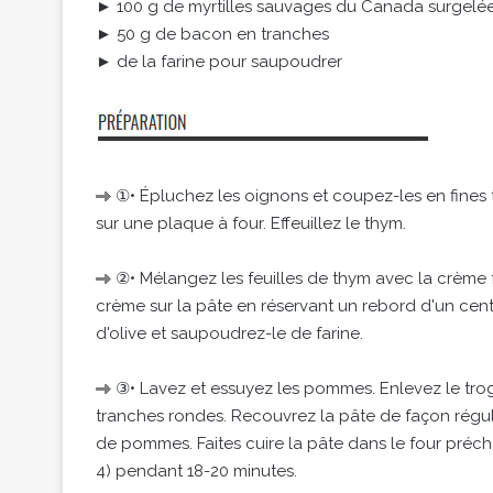
► 100 g de myrtilles sauvages du Canada surgelé
► 50 g de bacon en tranches
► de la farine pour saupoudrer
①• Épluchez les oignons et coupez-les en fines t
sur une plaque à four. Effeuillez le thym.
②• Mélangez les feuilles de thym avec la crème f
crème sur la pâte en réservant un rebord d'un cent
d'olive et saupoudrez-le de farine.
③• Lavez et essuyez les pommes. Enlevez le tr
tranches rondes. Recouvrez la pâte de façon réguli
de pommes. Faites cuire la pâte dans le four précha
4) pendant 18-20 minutes.