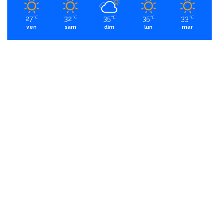
27
32
35
35
33
℃
℃
℃
℃
℃
ven
sam
dim
lun
mar