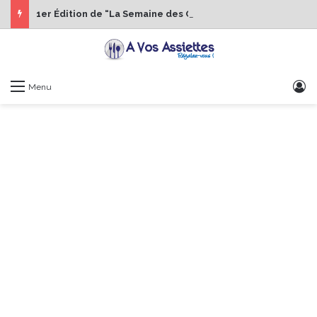
1er Édition de “La Semaine des Chefs” du 19 au 24 octobre 2026
S
Menu