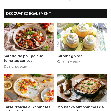
l
x
a
c
DÉCOUVREZ ÉGALEMENT
f
o
o
q
u
u
r
e
m
s
e
Salade de poulpe aux
Citrons givrés
tomates cerises
23 juillet 2026
24 juillet 2026
Tarte fraîche aux tomates
Moussaka aux pommes de