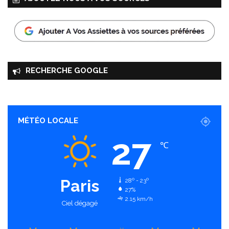
RECHERCHE GOOGLE
MÉTÉO LOCALE
27
℃
Paris
28º - 23º
27%
2.15 km/h
Ciel dégagé