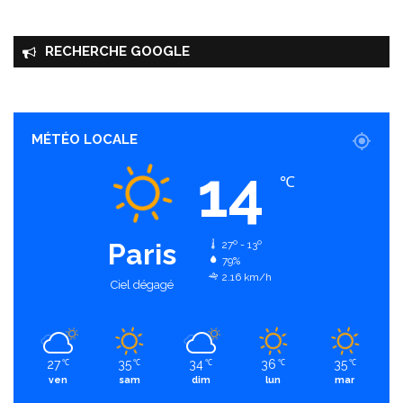
RECHERCHE GOOGLE
MÉTÉO LOCALE
14
℃
Paris
27º - 13º
79%
2.16 km/h
Ciel dégagé
27
35
34
36
35
℃
℃
℃
℃
℃
ven
sam
dim
lun
mar