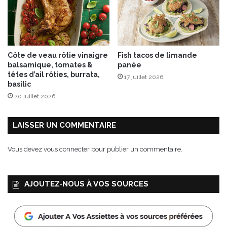
n
s
c
o
n
Côte de veau rôtie vinaigre
Fish tacos de limande
f
balsamique, tomates &
panée
i
têtes d’ail rôties, burrata,
17 juillet 2026
t
basilic
s
20 juillet 2026
LAISSER UN COMMENTAIRE
Vous devez
vous connecter
pour publier un commentaire.
AJOUTEZ‑NOUS À VOS SOURCES