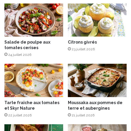
e
b
œ
u
f
a
u
Salade de poulpe aux
Citrons givrés
tomates cerises
x
23 juillet 2026
o
24 juillet 2026
l
i
v
e
s
e
t
Tarte fraîche aux tomates
Moussaka aux pommes de
c
et Skyr Nature
terre et aubergines
i
22 juillet 2026
21 juillet 2026
t
r
o