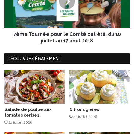
u
T
m
o
e
u
s
r
d
n
u
7ème Tournée pour le Comté cet été, du 10
é
s
e
juillet au 17 août 2018
o
p
l
o
DÉCOUVREZ ÉGALEMENT
e
u
i
r
l
l
e
C
o
m
t
é
Salade de poulpe aux
Citrons givrés
tomates cerises
c
23 juillet 2026
e
24 juillet 2026
t