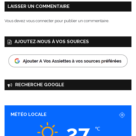
t
LAISSER UN COMMENTAIRE
2
0
Vous devez
vous connecter
pour publier un commentaire.
1
8
AJOUTEZ‑NOUS À VOS SOURCES
RECHERCHE GOOGLE
MÉTÉO LOCALE
27
℃