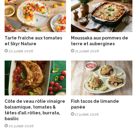
é
t
é
,
d
u
Tarte fraîche aux tomates
Moussaka aux pommes de
1
et Skyr Nature
terre et aubergines
0
22 juillet 2026
21 juillet 2026
j
u
i
l
l
e
t
a
Côte de veau rôtie vinaigre
Fish tacos de limande
u
balsamique, tomates &
panée
1
têtes d’ail rôties, burrata,
17 juillet 2026
7
basilic
a
20 juillet 2026
o
û