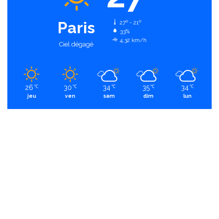
Paris
27º - 21º
33%
4.32 km/h
Ciel dégagé
26
30
34
35
34
℃
℃
℃
℃
℃
jeu
ven
sam
dim
lun