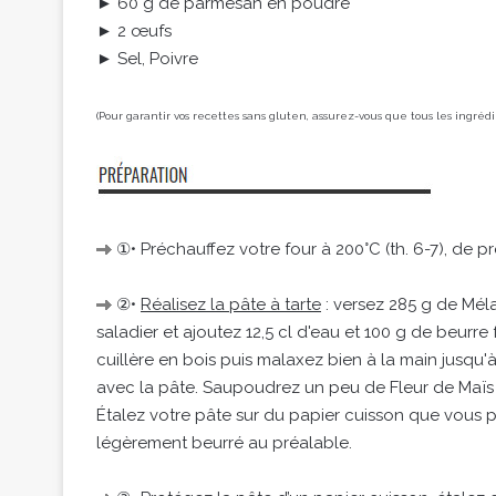
► 60 g de parmesan en poudre
► 2 œufs
► Sel, Poivre
(Pour garantir vos recettes sans gluten, assurez-vous que tous les ingréd
①• Préchauffez votre four à 200°C (th. 6-7), de p
②•
Réalisez la pâte à tarte
: versez 285 g de Mél
saladier et ajoutez 12,5 cl d'eau et 100 g de beurr
cuillère en bois puis malaxez bien à la main jusqu
avec la pâte. Saupoudrez un peu de Fleur de Maïs M
Étalez votre pâte sur du papier cuisson que vous 
légèrement beurré au préalable.