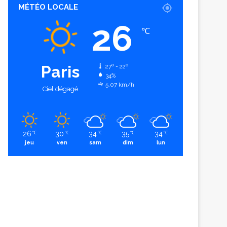
MÉTÉO LOCALE
26
℃
Paris
27º - 22º
34%
5.07 km/h
Ciel dégagé
26
30
34
35
34
℃
℃
℃
℃
℃
jeu
ven
sam
dim
lun