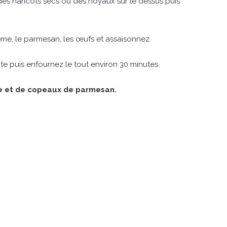
des haricots secs ou des noyaux sur le dessus puis
me, le parmesan, les œufs et assaisonnez.
te puis enfournez le tout environ 30 minutes.
e et de copeaux de parmesan.