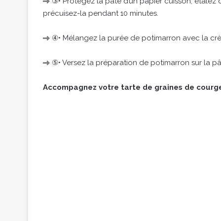
③• Protégez la pâte d’un papier cuisson, étalez 
précuisez-la pendant 10 minutes.
④• Mélangez la purée de potimarron avec la crè
⑤• Versez la préparation de potimarron sur la pâ
Accompagnez votre tarte de graines de courg