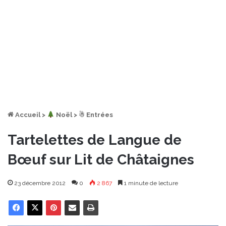
Accueil
>
︎ Noël
>
☃ Entrées
Tartelettes de Langue de
Bœuf sur Lit de Châtaignes
23 décembre 2012
0
2 867
1 minute de lecture