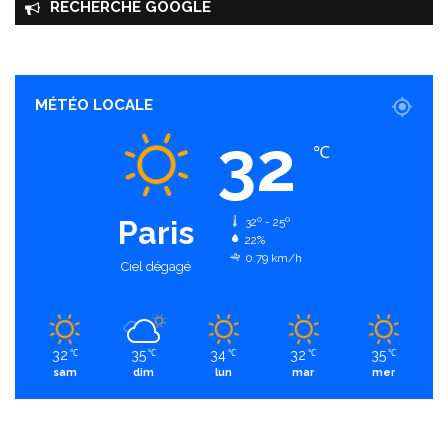
RECHERCHE GOOGLE
MÉTÉO LOCALE
32
℃
Paris
32º - 25º
22%
0.79 km/h
Ciel dégagé
32
35
34
32
35
℃
℃
℃
℃
℃
sam
dim
lun
mar
mer