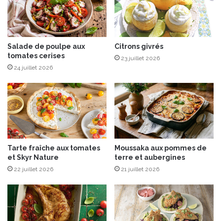
u
e
M
c
a
s
s
,
c
Salade de poulpe aux
Citrons givrés
T
tomates cerises
a
h
23 juillet 2026
r
y
24 juillet 2026
p
m
o
e
n
t
e
C
h
è
v
Tarte fraîche aux tomates
Moussaka aux pommes de
r
et Skyr Nature
terre et aubergines
e
22 juillet 2026
21 juillet 2026