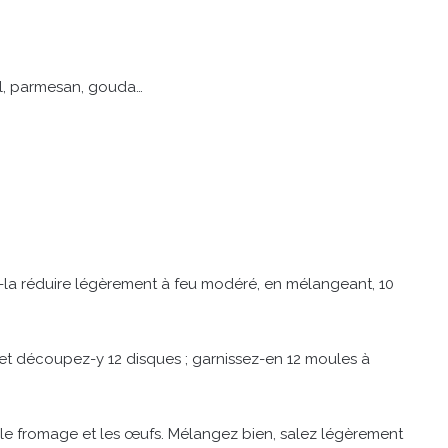
l, parmesan, gouda…
es-la réduire légèrement à feu modéré, en mélangeant, 10
e et découpez-y 12 disques ; garnissez-en 12 moules à
z le fromage et les œufs. Mélangez bien, salez légèrement