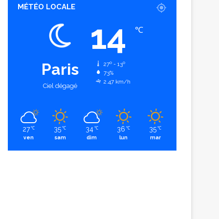
MÉTÉO LOCALE
14
℃
Paris
27º - 13º
73%
2.47 km/h
Ciel dégagé
27
35
34
36
35
℃
℃
℃
℃
℃
ven
sam
dim
lun
mar