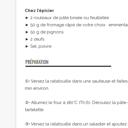
Chez l’épicier
► 2 rouleaux de pâte brisée ou feuilletée
► 50 g de fromage râpé de votre choix : emmenta
► 50 g de pignons
► 2 œufs
► Sel, poivre
①• Versez la ratatouille dans une sauteuse et fait
min environ.
②• Allumez le four à 180°C (Th.6). Déroulez la pât
tartelette.
③• Versez la ratatouille dans un saladier et ajoute