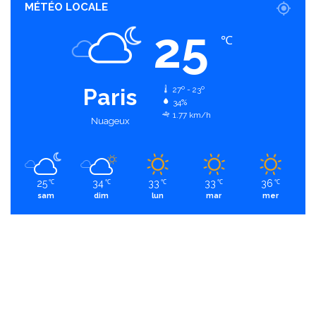
MÉTÉO LOCALE
25
℃
Paris
27º - 23º
34%
1.77 km/h
Nuageux
25
34
33
33
36
℃
℃
℃
℃
℃
sam
dim
lun
mar
mer