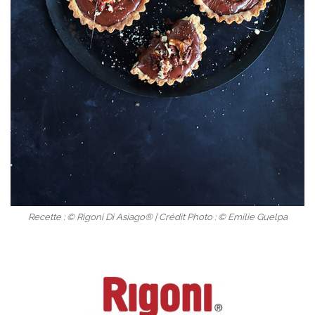
Recette : © Rigoni Di Asiago® | Crédit Photo : © Emilie Guelpa