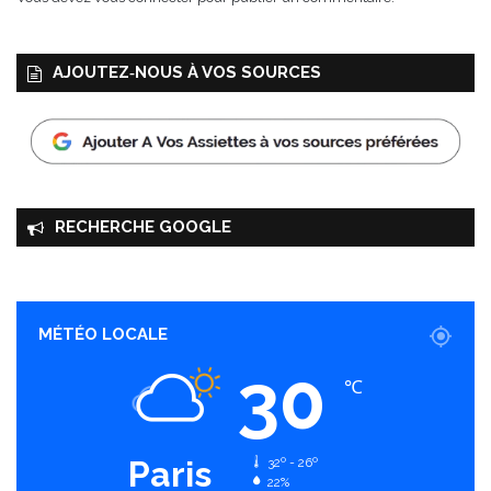
AJOUTEZ‑NOUS À VOS SOURCES
RECHERCHE GOOGLE
MÉTÉO LOCALE
30
℃
Paris
32º - 26º
22%