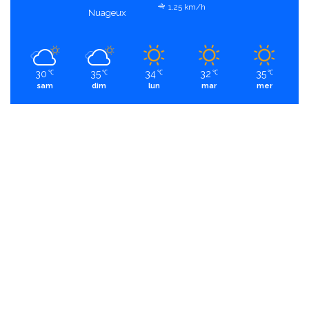
1.25 km/h
Nuageux
30
35
34
32
35
℃
℃
℃
℃
℃
sam
dim
lun
mar
mer