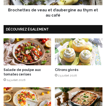
r
e
e
Brochettes de veau et d’aubergine au thym et
s
d
d
au café
e
e
p
v
DÉCOUVREZ ÉGALEMENT
r
e
i
a
n
u
t
e
e
t
m
d
p
’
s
a
u
Salade de poulpe aux
Citrons givrés
tomates cerises
b
23 juillet 2026
e
24 juillet 2026
r
g
i
n
e