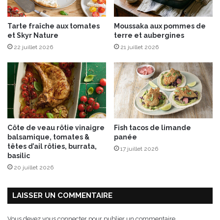
a
u
Tarte fraîche aux tomates
Moussaka aux pommes de
t
et Skyr Nature
terre et aubergines
h
22 juillet 2026
21 juillet 2026
y
m
e
t
a
u
c
a
Côte de veau rôtie vinaigre
Fish tacos de limande
f
balsamique, tomates &
panée
é
têtes d’ail rôties, burrata,
17 juillet 2026
basilic
20 juillet 2026
LAISSER UN COMMENTAIRE
Vous devez
vous connecter
pour publier un commentaire.