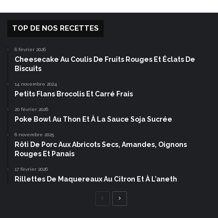
TOP DE NOS RECETTES
6 février 2026
Cheesecake Au Coulis De Fruits Rouges Et Éclats De
Biscuits
14 novembre 2024
Petits Flans Brocolis Et Carré Frais
20 février 2026
Poke Bowl Au Thon Et À La Sauce Soja Sucrée
6 novembre 2025
Rôti De Porc Aux Abricots Secs, Amandes, Oignons
Rouges Et Panais
17 février 2026
Rillettes De Maquereaux Au Citron Et À L’aneth
Page
Page
précédente
suivante