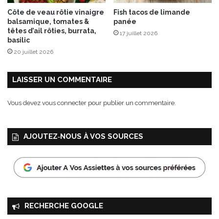
u
Côte de veau rôtie vinaigre
Fish tacos de limande
C
balsamique, tomates &
panée
h
têtes d’ail rôties, burrata,
17 juillet 2026
a
basilic
v
20 juillet 2026
i
g
n
LAISSER UN COMMENTAIRE
o
l
Vous devez
vous connecter
pour publier un commentaire.
A
O
P
AJOUTEZ‑NOUS À VOS SOURCES
RECHERCHE GOOGLE