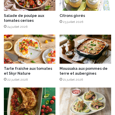
p
é
i
g
g
u
Salade de poulpe aux
Citrons givrés
tomates cerises
n
m
23 juillet 2026
o
e
24 juillet 2026
n
s
s
b
l
a
n
c
s
Tarte fraîche aux tomates
Moussaka aux pommes de
&
et Skyr Nature
terre et aubergines
o
22 juillet 2026
21 juillet 2026
u
b
l
i
é
s
a