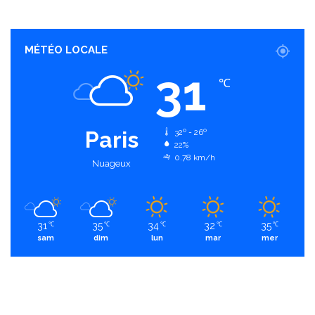
MÉTÉO LOCALE
31
℃
Paris
32º - 26º
22%
0.78 km/h
Nuageux
31
35
34
32
35
℃
℃
℃
℃
℃
sam
dim
lun
mar
mer