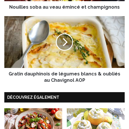
s
Nouilles soba au veau émincé et champignons
o
b
a
G
a
r
u
a
v
t
e
i
a
n
u
d
é
a
m
u
i
Gratin dauphinois de légumes blancs & oubliés
p
n
h
au Chavignol AOP
c
i
é
n
DÉCOUVREZ ÉGALEMENT
e
o
t
i
c
s
h
d
a
e
m
l