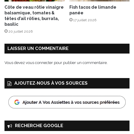
l
n
Côte de veau rôtie vinaigre
Fish tacos de limande
é
g
balsamique, tomates &
panée
e
e
têtes d’ail rôties, burrata,
17 juillet 2026
d
,
basilic
e
c
20 juillet 2026
s
r
a
u
u
m
LAISSER UN COMMENTAIRE
t
b
e
l
Vous devez
vous connecter
pour publier un commentaire.
r
e
n
d
e
'
AJOUTEZ‑NOUS À VOS SOURCES
s
A
a
p
u
p
p
e
o
n
i
z
v
e
RECHERCHE GOOGLE
r
l
e