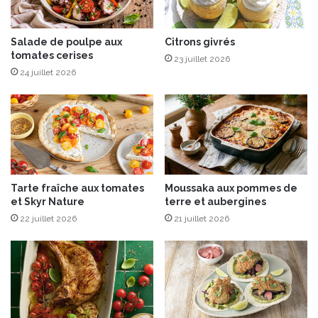
b
c
o
a
n
n
Salade de poulpe aux
Citrons givrés
d
tomates cerises
a
23 juillet 2026
e
r
24 juillet 2026
B
d
a
a
y
u
o
x
n
m
n
a
e
r
A
Tarte fraîche aux tomates
Moussaka aux pommes de
r
et Skyr Nature
terre et aubergines
o
o
s
22 juillet 2026
21 juillet 2026
n
t
s
e
e
e
t
t
o
g
r
e
a