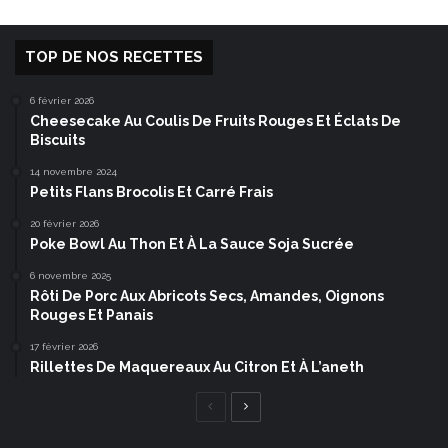
TOP DE NOS RECETTES
6 février 2026
Cheesecake Au Coulis De Fruits Rouges Et Éclats De
Biscuits
14 novembre 2024
Petits Flans Brocolis Et Carré Frais
20 février 2026
Poke Bowl Au Thon Et À La Sauce Soja Sucrée
6 novembre 2025
Rôti De Porc Aux Abricots Secs, Amandes, Oignons
Rouges Et Panais
17 février 2026
Rillettes De Maquereaux Au Citron Et À L’aneth
Page
Page
précédente
suivante