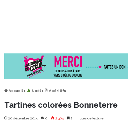
Accueil
>
︎ Noël
>
☃ Apéritifs
Tartines colorées Bonneterre
20 décembre 2015
0
2 304
2 minutes de lecture