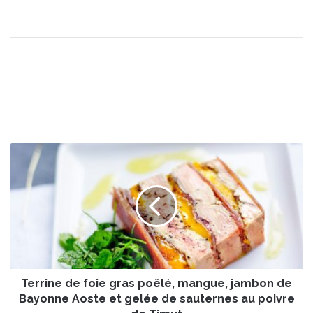
T
e
r
r
i
n
e
d
e
Terrine de foie gras poêlé, mangue, jambon de
f
o
Bayonne Aoste et gelée de sauternes au poivre
i