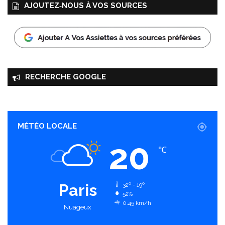
AJOUTEZ‑NOUS À VOS SOURCES
RECHERCHE GOOGLE
MÉTÉO LOCALE
20
℃
Paris
32º - 19º
52%
0.45 km/h
Nuageux