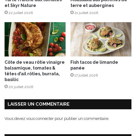
,
et Skyr Nature
terre et aubergines
n
p
n
22 juillet 2026
21 juillet 2026
a
e
n
c
é
t
e
é
s
à
à
l
l
a
a
Côte de veau rôtie vinaigre
Fish tacos de limande
m
n
balsamique, tomates &
panée
a
o
têtes d’ail rôties, burrata,
17 juillet 2026
i
i
basilic
s
s
20 juillet 2026
o
e
n
t
t
LAISSER UN COMMENTAIRE
e
Vous devez
vous connecter
pour publier un commentaire.