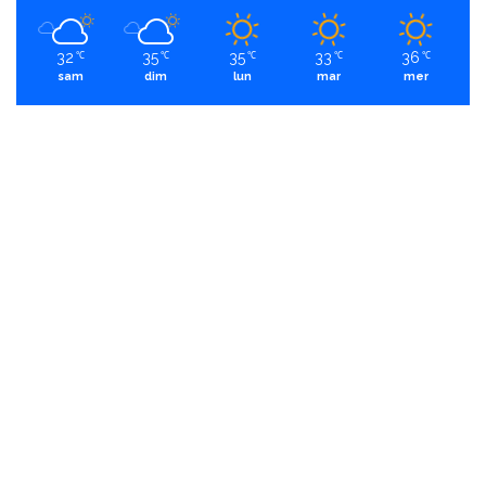
32
35
35
33
36
℃
℃
℃
℃
℃
sam
dim
lun
mar
mer