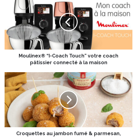
o
u
l
i
n
e
x
®
Moulinex® “I-Coach Touch” votre coach
“
I
pâtissier connecté à la maison
-
C
C
o
r
a
o
c
q
h
u
T
e
o
t
u
t
c
e
h
Croquettes au jambon fumé & parmesan,
s