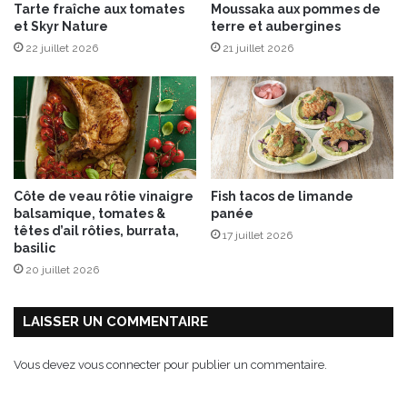
Tarte fraîche aux tomates
Moussaka aux pommes de
e
et Skyr Nature
terre et aubergines
t
22 juillet 2026
21 juillet 2026
q
u
e
u
e
d
e
l
Côte de veau rôtie vinaigre
Fish tacos de limande
a
balsamique, tomates &
panée
n
têtes d’ail rôties, burrata,
17 juillet 2026
g
basilic
o
20 juillet 2026
u
s
t
LAISSER UN COMMENTAIRE
i
n
Vous devez
vous connecter
pour publier un commentaire.
e
s