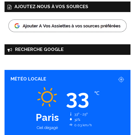
AJOUTEZ‑NOUS À VOS SOURCES
RECHERCHE GOOGLE
MÉTÉO LOCALE
33
℃
Paris
33º - 25º
32%
0.03 km/h
Ciel dégagé