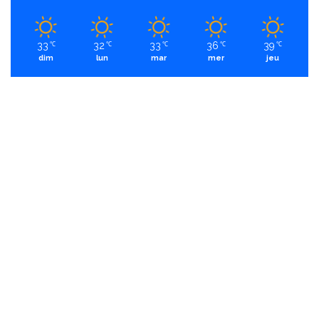
33
32
33
36
39
℃
℃
℃
℃
℃
dim
lun
mar
mer
jeu