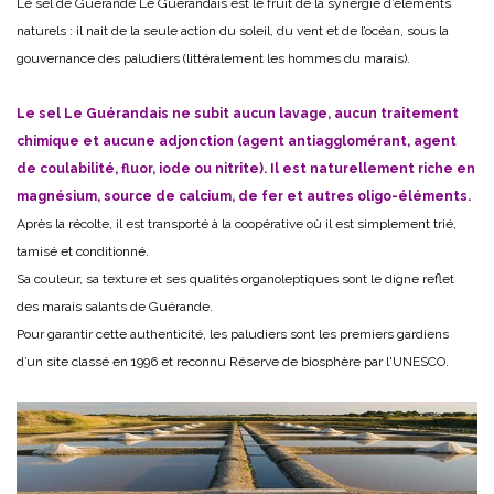
Le sel de Guérande Le Guérandais est le fruit de la synergie d’éléments
naturels : il nait de la seule action du soleil, du vent et de l’océan, sous la
gouvernance des paludiers (littéralement les hommes du marais).
Le sel Le Guérandais ne subit aucun lavage, aucun traitement
chimique et aucune adjonction (agent antiagglomérant, agent
de coulabilité, fluor, iode ou nitrite). Il est naturellement riche en
magnésium, source de calcium, de fer et autres oligo-éléments.
Après la récolte, il est transporté à la coopérative où il est simplement trié,
tamisé et conditionné.
Sa couleur, sa texture et ses qualités organoleptiques sont le digne reflet
des marais salants de Guérande.
Pour garantir cette authenticité, les paludiers sont les premiers gardiens
d’un site classé en 1996 et reconnu Réserve de biosphère par l'UNESCO.