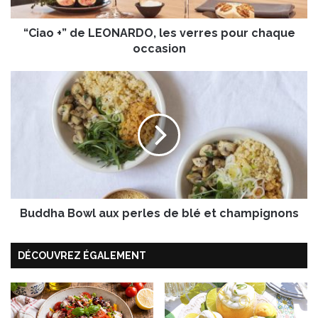
d
e
“Ciao +” de LEONARDO, les verres pour chaque
L
E
occasion
O
N
B
A
u
R
d
D
d
O
h
,
a
l
B
e
o
s
w
v
Buddha Bowl aux perles de blé et champignons
l
e
a
r
u
DÉCOUVREZ ÉGALEMENT
r
x
e
p
s
e
p
r
o
l