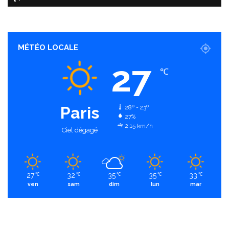
MÉTÉO LOCALE
27
℃
Paris
28º - 23º
27%
2.15 km/h
Ciel dégagé
27
32
35
35
33
℃
℃
℃
℃
℃
ven
sam
dim
lun
mar