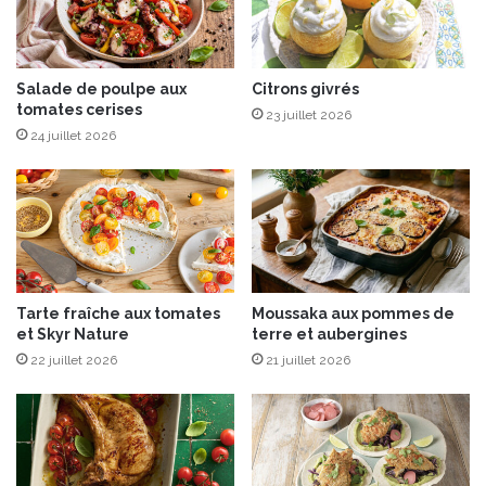
u
e
r
s
c
d
h
Salade de poulpe aux
Citrons givrés
e
tomates cerises
a
b
23 juillet 2026
q
l
24 juillet 2026
u
é
e
e
o
t
c
c
c
h
a
a
s
m
Tarte fraîche aux tomates
Moussaka aux pommes de
i
p
et Skyr Nature
terre et aubergines
o
i
22 juillet 2026
21 juillet 2026
n
g
n
o
n
s