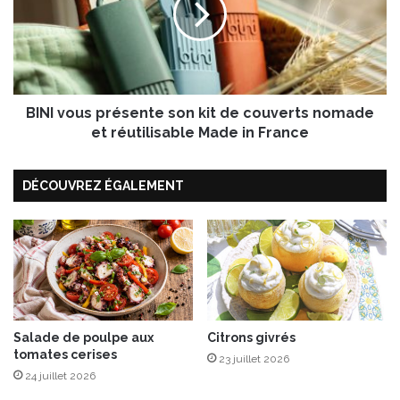
v
o
u
s
p
BINI vous présente son kit de couverts nomade
r
é
et réutilisable Made in France
s
e
DÉCOUVREZ ÉGALEMENT
n
t
e
s
o
n
k
i
t
Salade de poulpe aux
Citrons givrés
tomates cerises
d
23 juillet 2026
e
24 juillet 2026
c