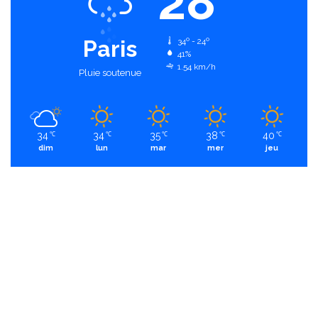
28
Paris
34º - 24º
41%
1.54 km/h
Pluie soutenue
34
34
35
38
40
℃
℃
℃
℃
℃
dim
lun
mar
mer
jeu