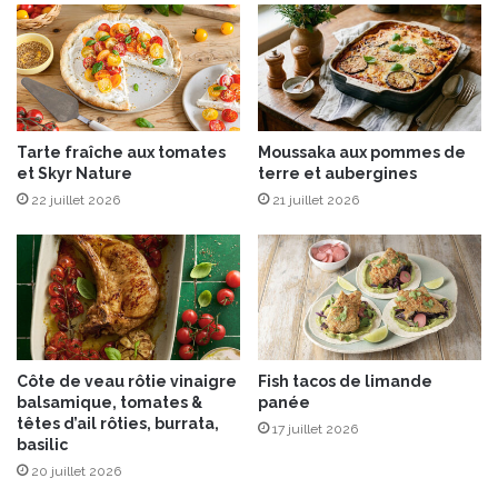
o
u
v
e
r
t
Tarte fraîche aux tomates
Moussaka aux pommes de
s
et Skyr Nature
terre et aubergines
n
22 juillet 2026
21 juillet 2026
o
m
a
d
e
e
t
r
Côte de veau rôtie vinaigre
Fish tacos de limande
é
balsamique, tomates &
panée
u
têtes d’ail rôties, burrata,
17 juillet 2026
t
basilic
i
20 juillet 2026
l