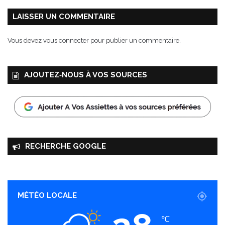
i
s
LAISSER UN COMMENTAIRE
a
b
Vous devez
vous connecter
pour publier un commentaire.
l
e
M
AJOUTEZ‑NOUS À VOS SOURCES
a
d
e
i
n
F
r
RECHERCHE GOOGLE
a
n
c
e
MÉTÉO LOCALE
℃