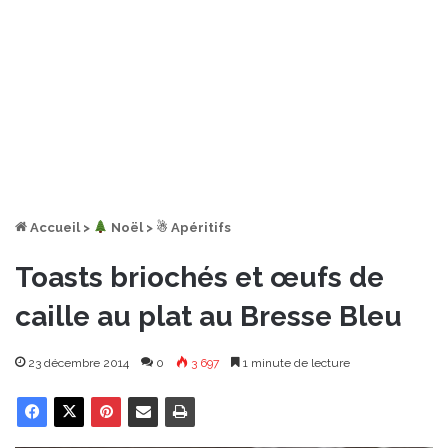
Accueil
>
︎ Noël
>
☃ Apéritifs
Toasts briochés et œufs de
caille au plat au Bresse Bleu
23 décembre 2014
0
3 697
1 minute de lecture