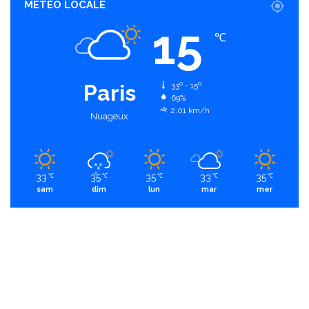
MÉTÉO LOCALE
15
℃
Paris
33º - 15º
69%
2.01 km/h
Nuageux
33
35
35
33
35
℃
℃
℃
℃
℃
sam
dim
lun
mar
mer