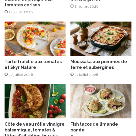
tomates cerises
o
23 juillet 2026
u
24 juillet 2026
g
e
C
h
o
c
o
Tarte fraîche aux tomates
Moussaka aux pommes de
l
et Skyr Nature
terre et aubergines
a
22 juillet 2026
21 juillet 2026
t
O
r
a
n
g
e
Côte de veau rôtie vinaigre
Fish tacos de limande
balsamique, tomates &
panée
têtes d’ail rôties, burrata,