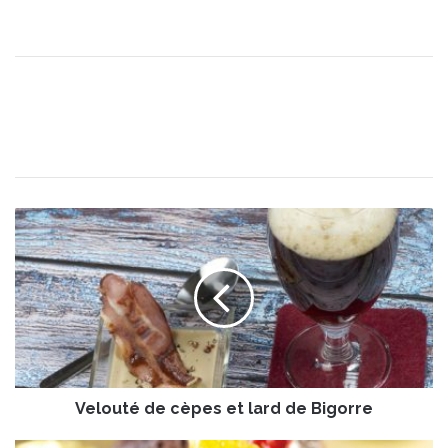
V
e
l
o
u
t
é
d
e
Velouté de cèpes et lard de Bigorre
c
è