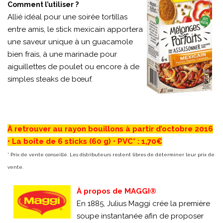
Comment l’utiliser ?
Allié idéal pour une soirée tortillas
entre amis, le stick mexicain apportera
une saveur unique à un guacamole
bien frais, à une marinade pour
aiguillettes de poulet ou encore à de
simples steaks de bœuf.
À retrouver au rayon bouillons à partir d’octobre 2016
• La boîte de 6 sticks (60 g) • PVC* : 1,70€
* Prix de vente conseillé. Les distributeurs restent libres de déterminer leur prix de
vente.
À propos de MAGGI®
En 1885, Julius Maggi crée la première
soupe instantanée afin de proposer