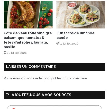
o
t
é
e
d
’
Côte de veau rôtie vinaigre
Fish tacos de limande
e
balsamique, tomates &
panée
n
têtes d’ail rôties, burrata,
17 juillet 2026
d
basilic
i
20 juillet 2026
v
e
s
LAISSER UN COMMENTAIRE
e
t
Vous devez
vous connecter
pour publier un commentaire.
p
e
t
AJOUTEZ‑NOUS À VOS SOURCES
i
t
s