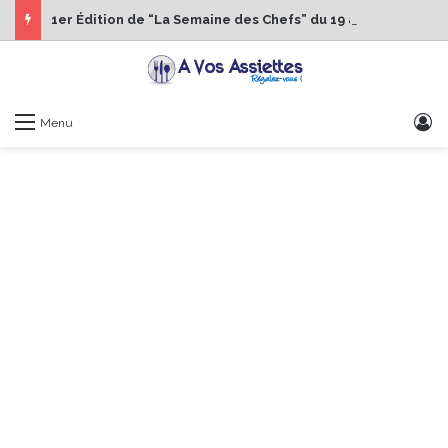
1er Édition de “La Semaine des Chefs” du 19 au 24 octobre 2026
S
Menu