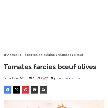
Accueil
>
Recettes de cuisine
>
Viandes
>
Bœuf
Tomates farcies bœuf olives
8 octobre 2016
0
2 577
3 minutes de lecture