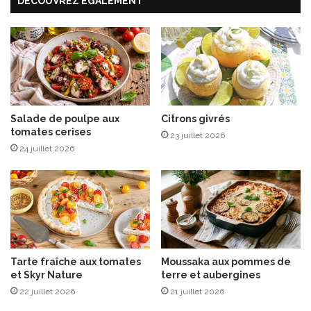
DÉCOUVREZ ÉGALEMENT
a
i
v
n
a
r
n
ô
d
t
e
i
a
u
s
Salade de poulpe aux
Citrons givrés
tomates cerises
é
23 juillet 2026
s
24 juillet 2026
a
m
e
e
t
s
a
Tarte fraîche aux tomates
Moussaka aux pommes de
c
et Skyr Nature
terre et aubergines
o
22 juillet 2026
21 juillet 2026
m
p