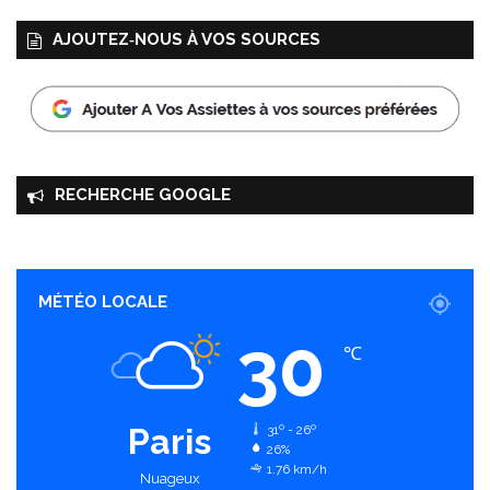
AJOUTEZ‑NOUS À VOS SOURCES
RECHERCHE GOOGLE
MÉTÉO LOCALE
30
℃
Paris
31º - 26º
26%
1.76 km/h
Nuageux