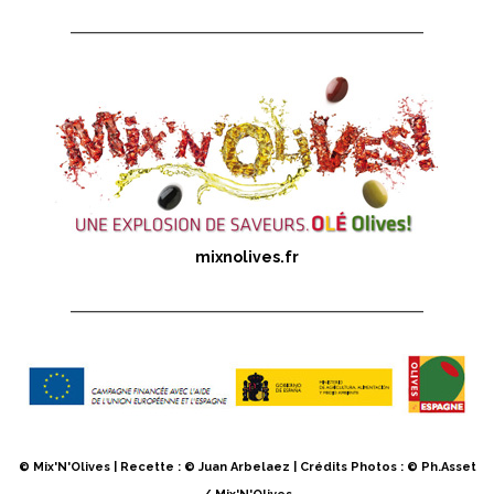
mixnolives.fr
© Mix'N'Olives | Recette : © Juan Arbelaez | Crédits Photos : © Ph.Asset