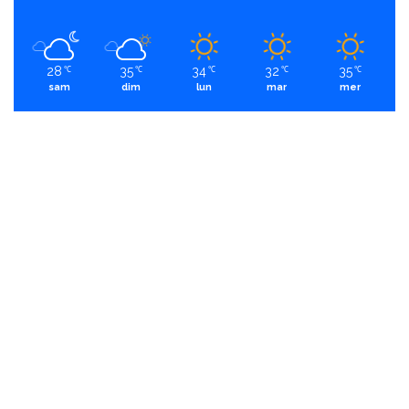
28
35
34
32
35
℃
℃
℃
℃
℃
sam
dim
lun
mar
mer