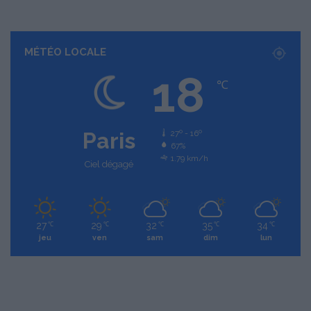
MÉTÉO LOCALE
18
℃
Paris
27º - 16º
67%
1.79 km/h
Ciel dégagé
27
29
32
35
34
℃
℃
℃
℃
℃
jeu
ven
sam
dim
lun