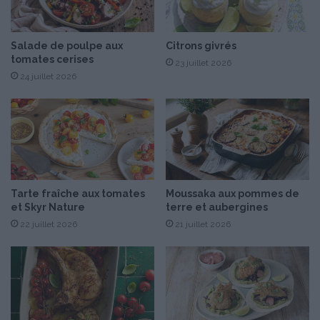
S
i
e
c
r
o
r
Salade de poulpe aux
Citrons givrés
t
tomates cerises
a
s
23 juillet 2026
n
24 juillet 2026
o
Tarte fraîche aux tomates
Moussaka aux pommes de
et Skyr Nature
terre et aubergines
22 juillet 2026
21 juillet 2026