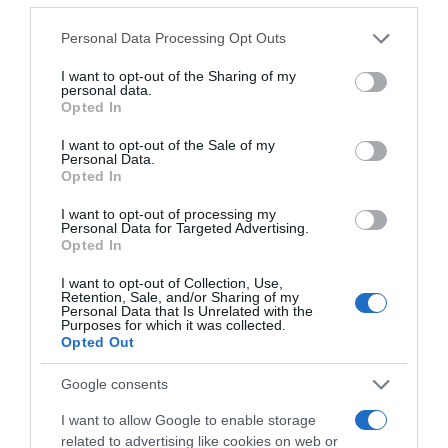
Please note that this website/app uses one or more Google
Personal Data Processing Opt Outs
services and may gather and store information including but
ÇA PEUT AUSSI VOUS INTÉRESSER
not limited to your visit or usage behaviour. You may click to
I want to opt-out of the Sharing of my
personal data.
grant or deny consent to Google and its third-party tags to
Opted In
use your data for below specified purposes in below Google
consent section.
I want to opt-out of the Sale of my
Personal Data.
Opted In
I want to opt-out of processing my
Personal Data for Targeted Advertising.
Opted In
I want to opt-out of Collection, Use,
Retention, Sale, and/or Sharing of my
Personal Data that Is Unrelated with the
Purposes for which it was collected.
Opted Out
Google consents
I want to allow Google to enable storage
related to advertising like cookies on web or