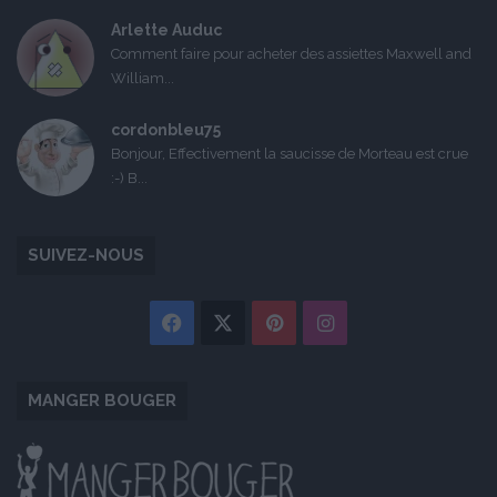
Arlette Auduc
Comment faire pour acheter des assiettes Maxwell and
William...
cordonbleu75
Bonjour, Effectivement la saucisse de Morteau est crue
:-) B...
SUIVEZ-NOUS
Facebook
X
Pinterest
Instagram
MANGER BOUGER