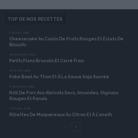
TOP DE NOS RECETTES
6 février 2026
Cheesecake Au Coulis De Fruits Rouges Et Éclats De
Biscuits
14 novembre 2024
Petits Flans Brocolis Et Carré Frais
20 février 2026
Poke Bowl Au Thon Et À La Sauce Soja Sucrée
6 novembre 2025
Rôti De Porc Aux Abricots Secs, Amandes, Oignons
Rouges Et Panais
17 février 2026
Rillettes De Maquereaux Au Citron Et À L’aneth
Page
Page
précédente
suivante