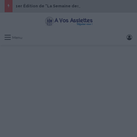
1er Édition de “La Semaine des Chefs” du 19 au 24 octobre 2026
S
Menu