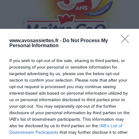
www.avosassiettes.fr -
Do Not Process My
Personal Information
Le Volailler Poulet Dinde Pintade à cuisiner
If you wish to opt-out of the sale, sharing to third parties, or
www.maitrecoq.fr
processing of your personal or sensitive information for
targeted advertising by us, please use the below opt-out
section to confirm your selection. Please note that after your
© Maître CoQ | Crédits Photos : © © Maître CoQ | Tous droits de
opt-out request is processed you may continue seeing
interest-based ads based on personal information utilized by
reproduction réservés
us or personal information disclosed to third parties prior to
your opt-out. You may separately opt-out of the further
Mots-clés
Dinde
Maître CoQ
Papillote
Tournedos
disclosure of your personal information by third parties on the
IAB’s list of downstream participants. This information may
Pinterest
Partager par Email
also be disclosed by us to third parties on the
IAB’s List of
Downstream Participants
that may further disclose it to other
third parties.