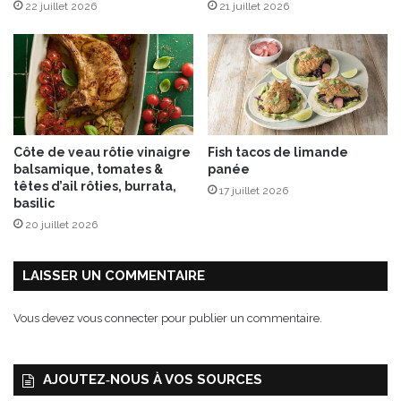
22 juillet 2026
21 juillet 2026
J
a
s
o
n
L
e
e
Côte de veau rôtie vinaigre
Fish tacos de limande
W
balsamique, tomates &
panée
o
têtes d’ail rôties, burrata,
17 juillet 2026
n
basilic
g
20 juillet 2026
a
u
x
LAISSER UN COMMENTAIRE
É
d
Vous devez
vous connecter
pour publier un commentaire.
i
t
i
AJOUTEZ‑NOUS À VOS SOURCES
o