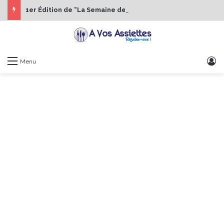
1er Édition de “La Semaine des Chefs” du 19 au 24 octobre 2026
S
Menu