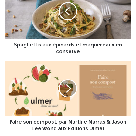
g
h
e
t
t
i
Spaghettis aux épinards et maquereaux en
s
a
conserve
u
x
F
é
a
p
i
i
r
n
e
a
s
r
o
d
n
s
c
e
Faire son compost, par Martine Marras & Jason
o
t
m
Lee Wong aux Éditions Ulmer
m
p