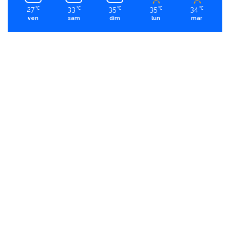
27
33
35
35
34
℃
℃
℃
℃
℃
ven
sam
dim
lun
mar