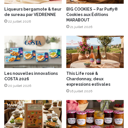
l
’
Liqueurs bergamote & fleur
BIG COOKIES – Par Puffy®
de sureau par VEDRENNE
Cookies aux Éditions
E
MARABOUT
m
22 juillet 2026
m
21 juillet 2026
e
n
t
a
l
d
e
Les nouvelles innovations
This Life rosé &
S
COSTA 2026
Chardonnay, deux
a
expressions estivales
20 juillet 2026
v
16 juillet 2026
o
i
e
I
G
P