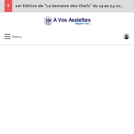
1er Édition de “La Semaine des Chefs” du 19 au 24 octobre 2026
S
Menu