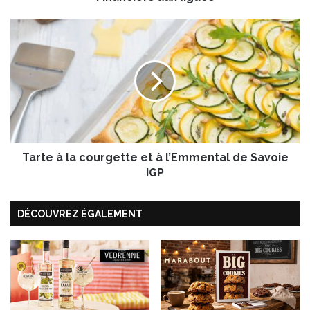
a
u
T
x
a
f
r
i
t
g
e
u
à
e
l
s
a
c
Tarte à la courgette et à l’Emmental de Savoie
o
u
IGP
r
g
DÉCOUVREZ ÉGALEMENT
e
t
t
e
e
t
à