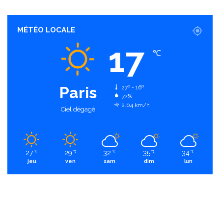
MÉTÉO LOCALE
17
℃
Paris
27º - 16º
72%
2.04 km/h
Ciel dégagé
27
29
32
35
34
℃
℃
℃
℃
℃
jeu
ven
sam
dim
lun