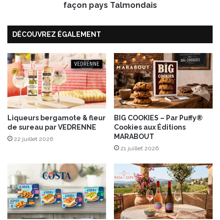
r
façon pays Talmondais
r
e
DÉCOUVREZ ÉGALEMENT
p
r
i
m
e
u
r
s
L
Liqueurs bergamote & fleur
BIG COOKIES – Par Puffy®
de sureau par VEDRENNE
Cookies aux Éditions
a
MARABOUT
N
22 juillet 2026
o
21 juillet 2026
i
r
m
o
u
t