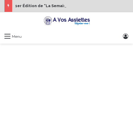
1er Édition de “La Semaine des Chefs” du 19 au 24 octobre 2026
S
Menu