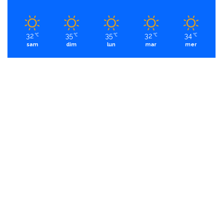
32
35
35
32
34
℃
℃
℃
℃
℃
sam
dim
lun
mar
mer