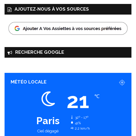
AJOUTEZ‑NOUS À VOS SOURCES
RECHERCHE GOOGLE
MÉTÉO LOCALE
21
℃
Paris
32º - 17º
41%
2.2 km/h
Ciel dégagé