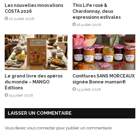
i
Les nouvelles innovations
This Life rosé &
e
COSTA 2026
Chardonnay, deux
r
expressions estivales
20 juillet 2026
f
16 juillet 2026
a
ç
o
n
p
a
y
s
Le grand livre des apéros
Confitures SANS MORCEAUX
T
du monde – MANGO
signée Bonne maman®
a
Éditions
13 juillet 2026
l
15 juillet 2026
m
o
n
LAISSER UN COMMENTAIRE
d
a
Vous devez
vous connecter
pour publier un commentaire.
i
s