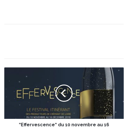
“
E
f
f
e
r
v
e
s
“Effervescence“ du 10 novembre au 16
c