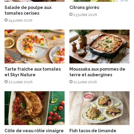
d
é
Salade de poulpe aux
Citrons givrés
tomates cerises
c
23 juillet 2026
e
24 juillet 2026
m
b
r
e
2
0
1
Tarte fraîche aux tomates
Moussaka aux pommes de
8
et Skyr Nature
terre et aubergines
22 juillet 2026
21 juillet 2026
Côte de veau rôtie vinaigre
Fish tacos de limande