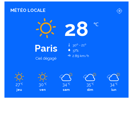
MÉTÉO LOCALE
28
℃
Paris
30º - 21º
37%
2.89 km/h
Ciel dégagé
27
30
34
35
34
℃
℃
℃
℃
℃
jeu
ven
sam
dim
lun