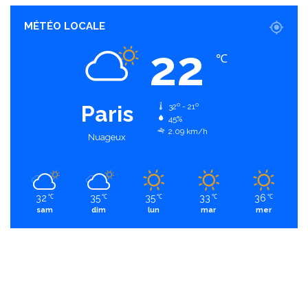
MÉTÉO LOCALE
22
℃
Paris
32º - 21º
45%
2.09 km/h
Nuageux
32
35
35
33
36
℃
℃
℃
℃
℃
sam
dim
lun
mar
mer