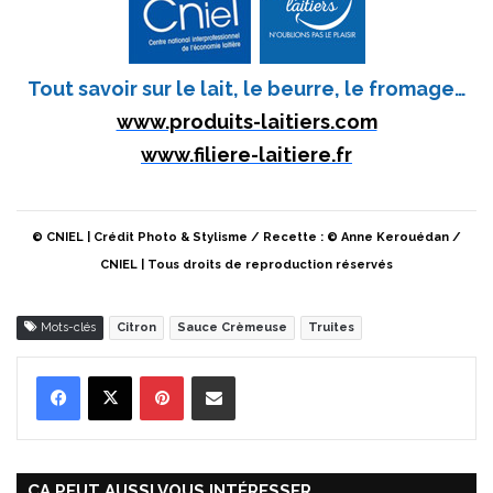
Tout savoir sur le lait, le beurre, le fromage…
www.produits-laitiers.com
www.filiere-laitiere.fr
© CNIEL | Crédit Photo & Stylisme / Recette : © Anne Kerouédan /
CNIEL | Tous droits de reproduction réservés
Mots-clés
Citron
Sauce Crèmeuse
Truites
Pinterest
Partager par Email
ÇA PEUT AUSSI VOUS INTÉRESSER