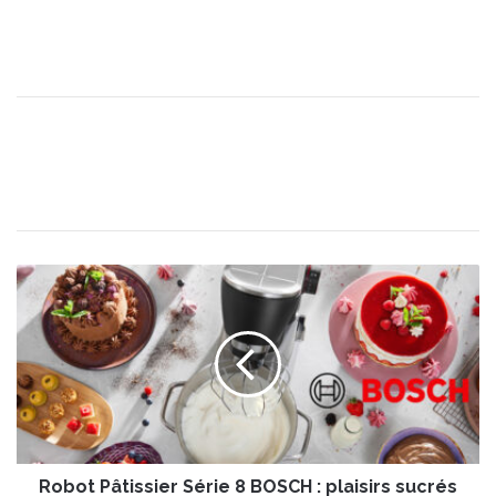
R
o
b
o
t
P
â
t
i
Robot Pâtissier Série 8 BOSCH : plaisirs sucrés
s