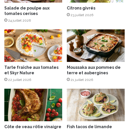
i
p
r
Salade de poulpe aux
Citrons givrés
a
tomates cerises
s
r
23 juillet 2026
s
f
24 juillet 2026
u
u
c
m
r
é
é
a
s
u
d
z
’
a
Tarte fraîche aux tomates
Moussaka aux pommes de
é
a
et Skyr Nature
terre et aubergines
t
t
22 juillet 2026
21 juillet 2026
é
a
r
Côte de veau rôtie vinaigre
Fish tacos de limande