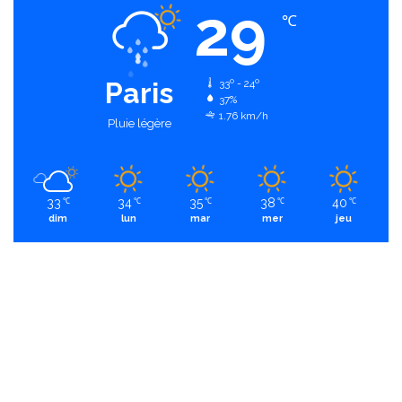
29
℃
Paris
33º - 24º
37%
1.76 km/h
Pluie légère
33
34
35
38
40
℃
℃
℃
℃
℃
dim
lun
mar
mer
jeu