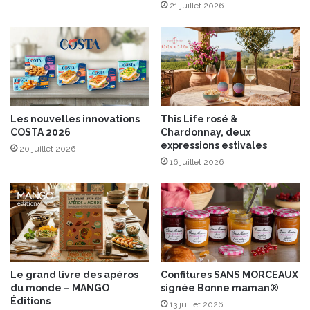
a
a
21 juillet 2026
i
u
n
c
)
e
p
t
o
o
u
m
r
a
Les nouvelles innovations
This Life rosé &
l
t
COSTA 2026
Chardonnay, deux
’
e
expressions estivales
20 juillet 2026
a
s
16 juillet 2026
p
b
é
a
r
s
o
i
!
l
i
c
o
Le grand livre des apéros
Confitures SANS MORCEAUX
M
du monde – MANGO
signée Bonne maman®
u
Éditions
13 juillet 2026