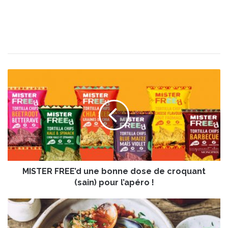
M
I
S
T
E
R
F
R
E
MISTER FREE’d une bonne dose de croquant
E
’
(sain) pour l’apéro !
d
u
P
n
a
e
l