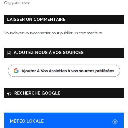
t
15 juillet 2026
t
i
LAISSER UN COMMENTAIRE
Vous devez
vous connecter
pour publier un commentaire.
AJOUTEZ‑NOUS À VOS SOURCES
RECHERCHE GOOGLE
MÉTÉO LOCALE