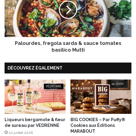
b
o
o
u
n
r
n
d
e
e
d
s
o
Palourdes, fregola sarda & sauce tomates
,
s
f
basilico Mutti
e
r
d
e
e
DÉCOUVREZ ÉGALEMENT
g
c
o
r
l
o
a
q
s
u
a
a
r
n
d
t
a
Liqueurs bergamote & fleur
BIG COOKIES – Par Puffy®
(
de sureau par VEDRENNE
Cookies aux Éditions
&
MARABOUT
s
s
22 juillet 2026