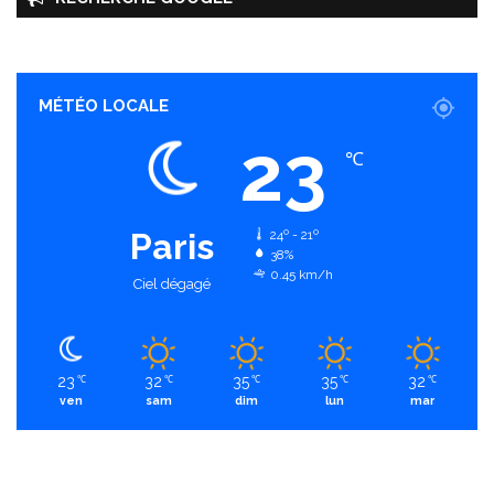
MÉTÉO LOCALE
23
℃
Paris
24º - 21º
38%
0.45 km/h
Ciel dégagé
23
32
35
35
32
℃
℃
℃
℃
℃
ven
sam
dim
lun
mar