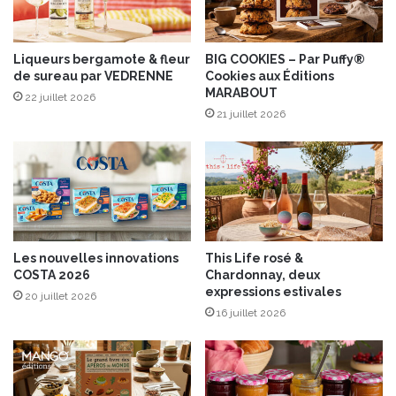
i
s
n
s
e
u
r
i
Liqueurs bergamote & fleur
BIG COOKIES – Par Puffy®
”
de sureau par VEDRENNE
Cookies aux Éditions
s
MARABOUT
5
s
22 juillet 2026
3
e
21 juillet 2026
%
s
d
,
e
h
f
e
r
r
u
b
i
e
Les nouvelles innovations
This Life rosé &
t
s
COSTA 2026
Chardonnay, deux
s
,
expressions estivales
20 juillet 2026
s
é
16 juillet 2026
e
p
c
i
s
c
e
s