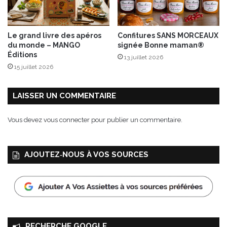
i
n
d
Le grand livre des apéros
Confitures SANS MORCEAUX
i
du monde – MANGO
signée Bonne maman®
e
Éditions
13 juillet 2026
n
15 juillet 2026
n
e
s
LAISSER UN COMMENTAIRE
Vous devez
vous connecter
pour publier un commentaire.
AJOUTEZ‑NOUS À VOS SOURCES
RECHERCHE GOOGLE