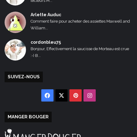
lecteurs M...
Arlette Auduc
Comment faire pour acheter des assiettes Maxwell and
William...
cordonbleu75
Bonjour, Effectivement la saucisse de Morteau est crue
:-) B...
SUIVEZ-NOUS
Facebook
X
Pinterest
Instagram
MANGER BOUGER