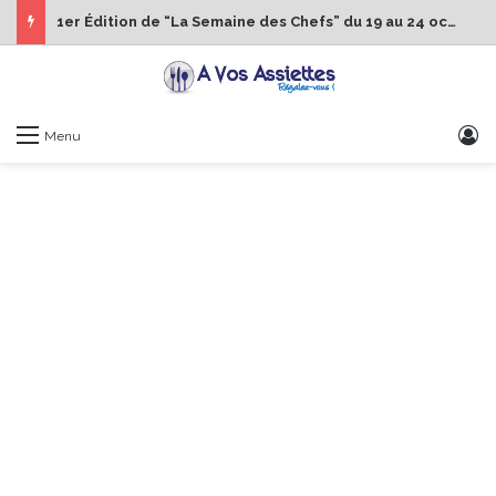
1er Édition de “La Semaine des Chefs” du 19 au 24 octobre 2026
S
Menu