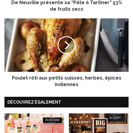
De Neuville présente sa “Pâte à Tartiner” 53%
e
p
de fruits secs
r
é
P
s
o
e
u
n
l
t
e
e
t
s
r
a
ô
“
t
P
Poulet rôti aux petits suisses, herbes, épices
i
â
a
indiennes
t
u
e
x
à
DÉCOUVREZ ÉGALEMENT
p
T
e
a
t
r
i
t
t