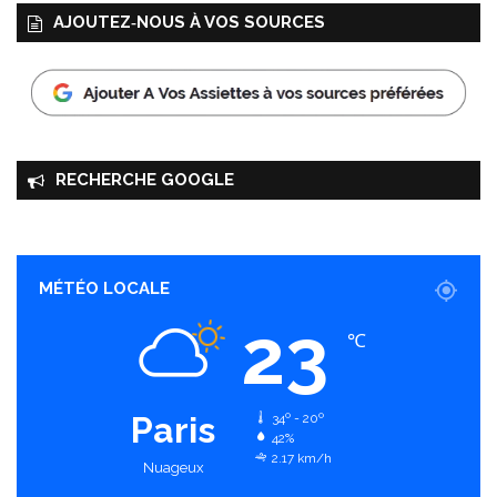
AJOUTEZ‑NOUS À VOS SOURCES
RECHERCHE GOOGLE
MÉTÉO LOCALE
23
℃
Paris
34º - 20º
42%
2.17 km/h
Nuageux