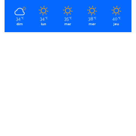
34
34
35
38
40
℃
℃
℃
℃
℃
dim
lun
mar
mer
jeu