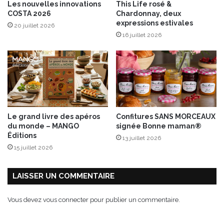
Les nouvelles innovations
This Life rosé &
e
COSTA 2026
Chardonnay, deux
t
expressions estivales
20 juillet 2026
a
16 juillet 2026
i
r
e
l
l
e
s
Le grand livre des apéros
Confitures SANS MORCEAUX
du monde – MANGO
signée Bonne maman®
Éditions
13 juillet 2026
15 juillet 2026
LAISSER UN COMMENTAIRE
Vous devez
vous connecter
pour publier un commentaire.