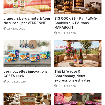
r
r
e
P
Liqueurs bergamote & fleur
BIG COOKIES – Par Puffy®
de sureau par VEDRENNE
Cookies aux Éditions
o
MARABOUT
m
22 juillet 2026
p
21 juillet 2026
a
d
o
u
r
a
u
Les nouvelles innovations
This Life rosé &
x
COSTA 2026
Chardonnay, deux
c
expressions estivales
20 juillet 2026
h
16 juillet 2026
a
m
p
i