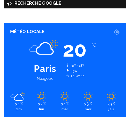
RECHERCHE GOOGLE
MÉTÉO LOCALE
20
℃
Paris
34º - 18º
43%
1.1 km/h
Nuageux
34
33
34
36
39
℃
℃
℃
℃
℃
dim
lun
mar
mer
jeu