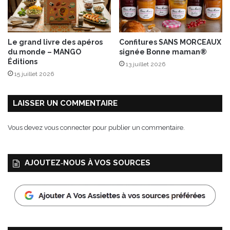
g
n
o
n
Le grand livre des apéros
Confitures SANS MORCEAUX
s
du monde – MANGO
signée Bonne maman®
Éditions
13 juillet 2026
15 juillet 2026
LAISSER UN COMMENTAIRE
Vous devez
vous connecter
pour publier un commentaire.
AJOUTEZ‑NOUS À VOS SOURCES