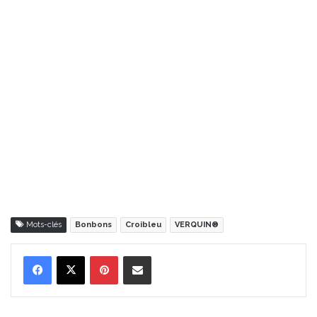
Mots-clés
Bonbons
Croibleu
VERQUIN®
Pinterest
Partager par Email