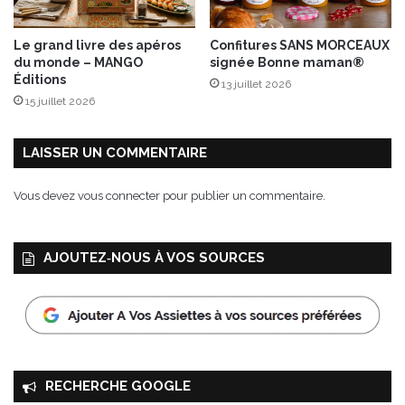
l
a
Le grand livre des apéros
Confitures SANS MORCEAUX
ç
du monde – MANGO
signée Bonne maman®
o
Éditions
13 juillet 2026
n
15 juillet 2026
s
T
r
LAISSER UN COMMENTAIRE
a
n
Vous devez
vous connecter
pour publier un commentaire.
s
p
a
AJOUTEZ‑NOUS À VOS SOURCES
r
e
n
c
e
®
&
RECHERCHE GOOGLE
B