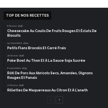
TOP DE NOS RECETTES
6 février 2026
Cheesecake Au Coulis De Fruits Rouges Et Éclats De
Biscuits
14 novembre 2024
Petits Flans Brocolis Et Carré Frais
20 février 2026
Poke Bowl Au Thon Et À La Sauce Soja Sucrée
6 novembre 2025
Rôti De Porc Aux Abricots Secs, Amandes, Oignons
Rouges Et Panais
17 février 2026
Rillettes De Maquereaux Au Citron Et À L’aneth
Page
Page
précédente
suivante