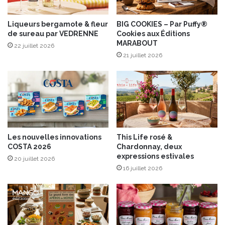
s
n
o
Liqueurs bergamote & fleur
BIG COOKIES – Par Puffy®
de sureau par VEDRENNE
Cookies aux Éditions
u
MARABOUT
v
22 juillet 2026
e
21 juillet 2026
a
u
t
é
s
e
s
Les nouvelles innovations
This Life rosé &
t
COSTA 2026
Chardonnay, deux
i
expressions estivales
20 juillet 2026
v
16 juillet 2026
a
l
e
s
“
G