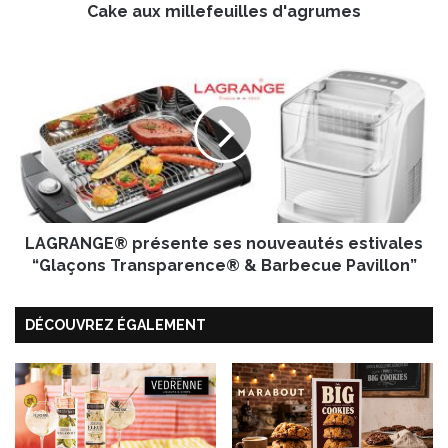
Cake aux millefeuilles d'agrumes
l
l
e
L
f
A
e
G
u
R
i
A
l
N
l
G
e
E
s
®
d
LAGRANGE® présente ses nouveautés estivales
p
'
r
“Glaçons Transparence® & Barbecue Pavillon”
a
é
g
s
DÉCOUVREZ ÉGALEMENT
r
e
u
n
m
t
e
e
s
s
e