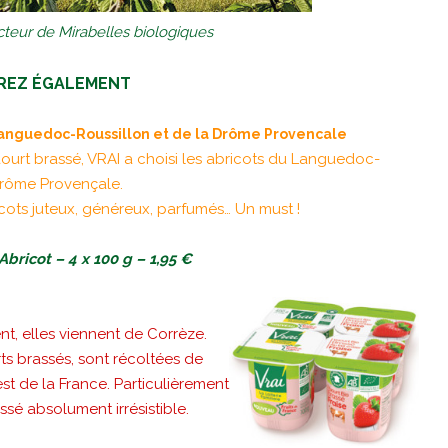
cteur de Mirabelles biologiques
REZ ÉGALEMENT
Languedoc-Roussillon et de la Drôme Provencale
ourt brassé, VRAI a choisi les abricots du Languedoc-
Drôme Provençale.
cots juteux, généreux, parfumés… Un must !
Abricot – 4 x 100 g – 1,95 €
ent, elles viennent de Corrèze.
rts brassés, sont récoltées de
 de la France. Particulièrement
ssé absolument irrésistible.