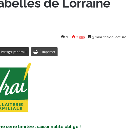
abelles de Lorraine
0
2 999
3 minutes de lecture
Partager par Email
Imprimer
e série limitée : saisonnalité oblige !