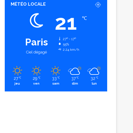
MÉTÉO LOCALE
21
℃
Paris
27º - 17º
55%
2.24 km/h
Ciel dégagé
27
29
33
37
32
℃
℃
℃
℃
℃
jeu
ven
sam
dim
lun